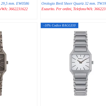
tz 29,5 mm. EW0586
Orologio Breil Sheer Quartz 32 mm. TW1
ono/WA: 3662231622
Esaurito. Per ordini, Telefono/WA: 36622
-10% Codice RAGGI10