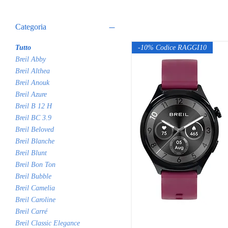
Categoria
Tutto
-10% Codice RAGGI10
Breil Abby
Breil Althea
Breil Anouk
Breil Azure
Breil B 12 H
Breil BC 3.9
Breil Beloved
Breil Blanche
Breil Blunt
Breil Bon Ton
Breil Bubble
Breil Camelia
Breil Caroline
Breil Carré
Breil Classic Elegance