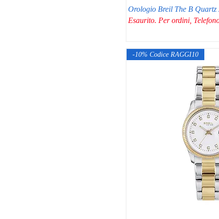
Orologio Breil The B Quar
Esaurito. Per ordini, Telef
-10% Codice RAGGI10