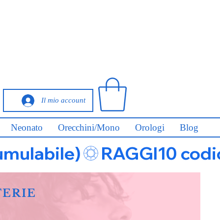
Il mio account
Neonato
Orecchini/Mono
Orologi
Blog
umulabile)
FERIE