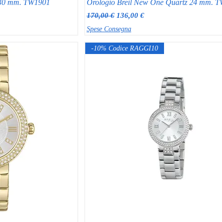
z 30 mm. TW1901
Orologio Breil New One Quartz 24 mm. 
Prezzo regolare
Prezzo scontato
170,00 €
136,00 €
Spese Consegna
-10% Codice RAGGI10