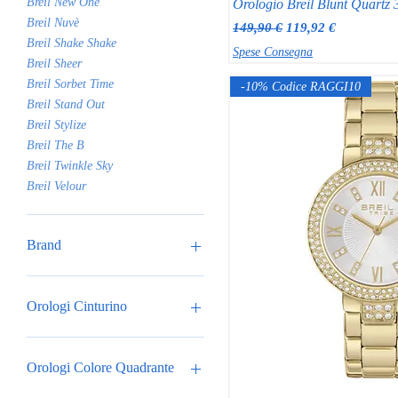
Breil New One
Orologio Breil Blunt Quart
Breil Nuvè
Prezzo regolare
Prezzo scontato
149,90 €
119,92 €
Breil Shake Shake
Spese Consegna
Breil Sheer
Breil Sorbet Time
-10% Codice RAGGI10
Breil Stand Out
Breil Stylize
Breil The B
Breil Twinkle Sky
Breil Velour
Brand
Breil
Orologi Cinturino
Acciaio
Acciaio dorato
Orologi Colore Quadrante
Doppio Cinturino: acciaio e