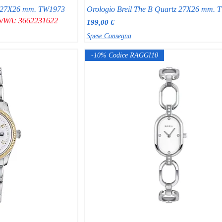
tz 27X26 mm. TW1973
Orologio Breil The B Quartz 27X26 mm.
ono/WA: 3662231622
Prezzo
199,00 €
Spese Consegna
-10% Codice RAGGI10