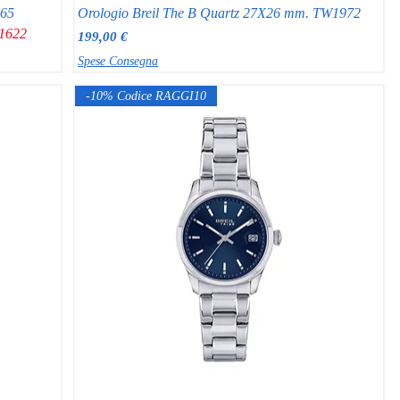
965
Orologio Breil The B Quartz 27X26 mm. TW1972
31622
Prezzo
199,00 €
Spese Consegna
-10% Codice RAGGI10