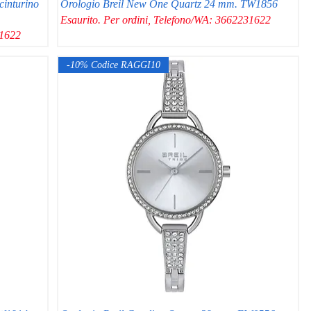
cinturino
Orologio Breil New One Quartz 24 mm. TW1856
Esaurito. Per ordini, Telefono/WA: 3662231622
31622
-10% Codice RAGGI10