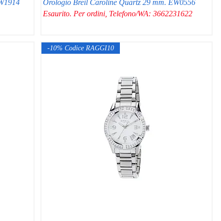
TW1914
Orologio Breil Caroline Quartz 29 mm. EW0556
Esaurito. Per ordini, Telefono/WA: 3662231622
-10% Codice RAGGI10