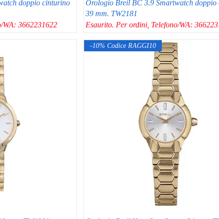
watch doppio cinturino
Orologio Breil BC 3.9 Smartwatch doppio 
39 mm. TW2181
ono/WA: 3662231622
Esaurito. Per ordini, Telefono/WA: 36622
-10% Codice RAGGI10