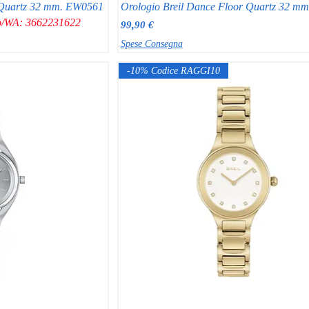
 Quartz 32 mm. EW0561
Orologio Breil Dance Floor Quartz 32 m
ono/WA: 3662231622
Prezzo
99,90 €
Spese Consegna
-10% Codice RAGGI10