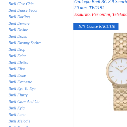
Orologio Breil BC 3.9 Smart
Breil C'est Chic
39 mm. TW2182
Breil Dance Floor
Esaurito. Per ordini, Telef
Breil Darling
Breil Demure
-10% Codice RAGGI10
Breil Divine
Breil Dozen
Breil Dreamy Sorbet
Breil Drop
Breil Eclat
Breil Elettra
Breil Elise
Breil Esme
Breil Evanesse
Breil Eye To Eye
Breil Flurry
Breil Glow And Go
Breil Kyla
Breil Luna
Breil Melodie