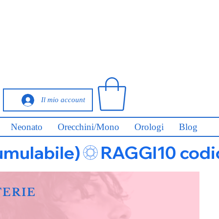
Il mio account
Neonato
Orecchini/Mono
Orologi
Blog
umulabile)
FERIE