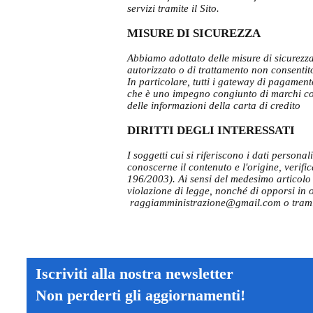
servizi tramite il Sito.
MISURE DI SICUREZZA
Abbiamo adottato delle misure di sicurezza 
autorizzato o di trattamento non consentito
In particolare, tutti i gateway di pagamen
che è uno impegno congiunto di marchi com
delle informazioni della carta di credito
DIRITTI DEGLI INTERESSATI
I soggetti cui si riferiscono i dati person
conoscerne il contenuto e l'origine, verifi
196/2003). Ai sensi del medesimo articolo s
violazione di legge, nonché di opporsi in og
raggiamministrazione@gmail.com o trami
Iscriviti alla nostra newsletter
Non perderti gli aggiornamenti!