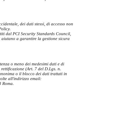
cidentale, dei dati stessi, di accesso non
Policy.
titi dal PCI Security Standards Council,
aiutano a garantire la gestione sicura
istenza o meno dei medesimi dati e di
rettificazione (Art. 7 del D.Lgs. n.
nonima o il blocco dei dati trattati in
lte all'indirizzo email:
3 Roma.