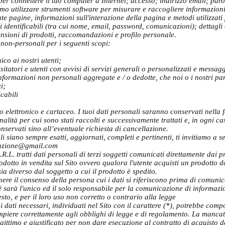
to per connettere il tuo computer a Internet; accesso; indirizzo email; pa
o utilizzare strumenti software per misurare e raccogliere informazioni s
ate pagine, informazioni sull'interazione della pagina e metodi utilizzat
dentificabili (tra cui nome, email, password, comunicazioni); dettagli
ensioni di prodotti, raccomandazioni e profilo personale.
 non-personali per i seguenti scopi:
ico ai nostri utenti;
isitatori e utenti con avvisi di servizi generali o personalizzati e messa
e informazioni non personali aggregate e / o dedotte, che noi o i nostri p
zi;
icabili
ato elettronico e cartaceo. I tuoi dati personali saranno conservati nella
nalità per cui sono stati raccolti e successivamente trattati e, in ogni cas
onservati sino all’eventuale richiesta di cancellazione.
li siano sempre esatti, aggiornati, completi e pertinenti, ti invitiamo a 
azione@gmail.com
tratti dati personali di terzi soggetti comunicati direttamente dai pro
odotto in vendita sul Sito ovvero qualora l'utente acquisti un prodott
sia diverso dal soggetto a cui il prodotto è spedito.
ttenere il consenso della persona cui i dati si riferiscono prima di comu
sarà l'unico ed il solo responsabile per la comunicazione di informazioni 
to, e per il loro uso non corretto o contrario alla legge
dati necessari, individuati nel Sito con il carattere (*), potrebbe compo
empiere correttamente agli obblighi di legge e di regolamento. La manca
gittimo e giustificato per non dare esecuzione al contratto di acquisto de