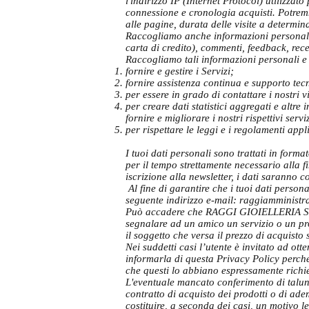
l'indirizzo IP (Internet Protocol) utilizza
connessione e cronologia acquisti. Potremm
alle pagine, durata delle visite a determin
Raccogliamo anche informazioni personali i
carta di credito), commenti, feedback, rec
Raccogliamo tali informazioni personali e
fornire e gestire i Servizi;
fornire assistenza continua e supporto tecn
per essere in grado di contattare i nostri v
per creare dati statistici aggregati e altr
fornire e migliorare i nostri rispettivi servi
per rispettare le leggi e i regolamenti appl
I tuoi dati personali sono trattati in form
per il tempo strettamente necessario alla fi
iscrizione alla newsletter, i dati saranno c
Al fine di garantire che i tuoi dati persona
seguente indirizzo e-mail:
raggiamministr
Può accadere che RAGGI GIOIELLERIA S.R.L. 
segnalare ad un amico un servizio o un pr
il soggetto che versa il prezzo di acquisto 
Nei suddetti casi l’utente è invitato ad o
informarla di questa Privacy Policy perché 
che questi lo abbiano espressamente richies
L'eventuale mancato conferimento di taluni 
contratto di acquisto dei prodotti o di ad
costituire, a seconda dei casi, un motivo le