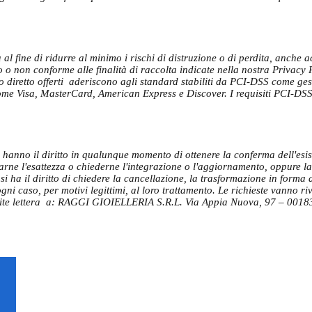
al fine di ridurre al minimo i rischi di distruzione o di perdita, anche ac
 o non conforme alle finalità di raccolta indicate nella nostra Privacy 
to diretto offerti aderiscono agli standard stabiliti da PCI-DSS come ges
e Visa, MasterCard, American Express e Discover. I requisiti PCI-DSS 
ali hanno il diritto in qualunque momento di ottenere la conferma dell'es
carne l'esattezza o chiederne l'integrazione o l'aggiornamento, oppure la 
i ha il diritto di chiedere la cancellazione, la trasformazione in forma a
ni caso, per motivi legittimi, al loro trattamento. Le richieste vanno rivo
te lettera a: RAGGI GIOIELLERIA S.R.L. Via Appia Nuova, 97 – 0018
RAGGI GIOIELLERIA
Via Appia Nuova 97