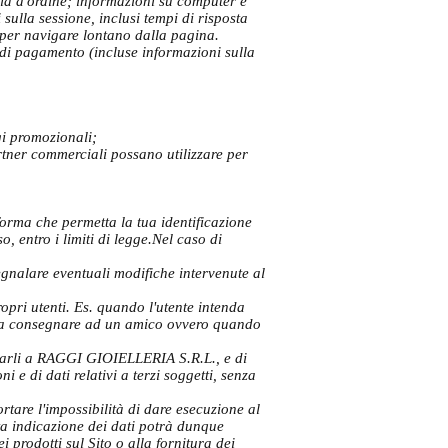
rola d'ordine; informazioni su computer e
ulla sessione, inclusi tempi di risposta
i per navigare lontano dalla pagina.
 di pagamento (incluse informazioni sulla
ggi promozionali;
artner commerciali possano utilizzare per
 forma che permetta la tua identificazione
o, entro i limiti di legge.Nel caso di
segnalare eventuali modifiche intervenute al
pri utenti. Es. quando l'utente intenda
o da consegnare ad un amico ovvero quando
nicarli a RAGGI GIOIELLERIA S.R.L., e di
e di dati relativi a terzi soggetti, senza
rtare l'impossibilità di dare esecuzione al
ta indicazione dei dati potrà dunque
i prodotti sul Sito o alla fornitura dei