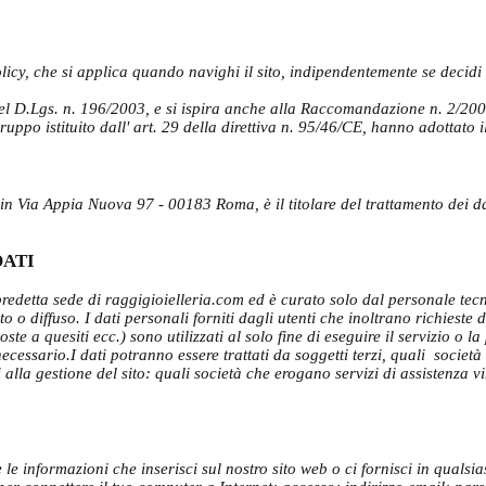
icy, che si applica quando navighi il sito, indipendentemente se decidi di 
3 del D.Lgs. n. 196/2003, e si ispira anche alla Raccomandazione n. 2/200
Gruppo istituito dall' art. 29 della direttiva n. 95/46/CE, hanno adottato
Via Appia Nuova 97 - 00183 Roma, è il titolare del trattamento dei dati
DATI
 predetta sede di raggigioielleria.com ed è curato solo dal personale tec
o diffuso. I dati personali forniti dagli utenti che inoltrano richieste d
oste a quesiti ecc.) sono utilizzati al solo fine di eseguire il servizio o 
e necessario.I dati potranno essere trattati da soggetti terzi, quali societ
 alla gestione del sito: quali società che erogano servizi di assistenza vi
e informazioni che inserisci sul nostro sito web o ci fornisci in qualsi