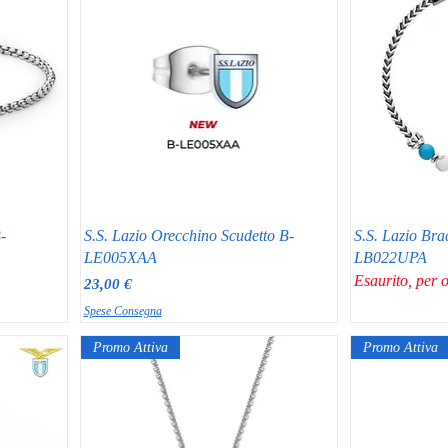
-
S.S. Lazio Orecchino Scudetto B-
S.S. Lazio Brac
LE005XAA
LB022UPA
Esaurito, per 
Prezzo
23,00 €
Spese Consegna
Promo Attiva
Promo Attiva