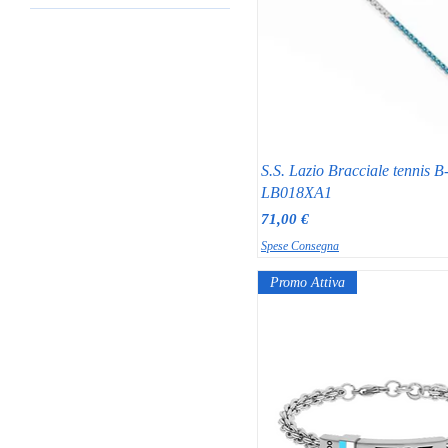
24
Anello Sigillo
26
Bracciale Lazio
28
Mono Orecchino
Portachiavi Squadre Calcio
S.S. Lazio Bracciale tennis B
LB018XA1
Prezzo
71,00 €
Spese Consegna
Promo Attiva