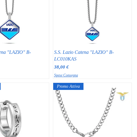
tena "LAZIO" B-
S.S. Lazio Catena "LAZIO" B-
LC010KAS
Prezzo
38,00 €
Spese Consegna
Promo Attiva