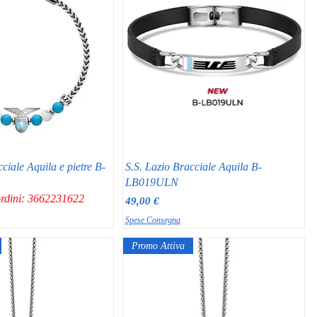
ciale Aquila e pietre B-
S.S. Lazio Bracciale Aquila B-
LB019ULN
ordini: 3662231622
Prezzo
49,00 €
Spese Consegna
Promo Attiva