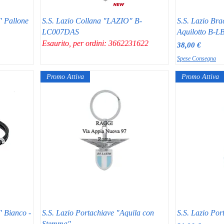
" Pallone
S.S. Lazio Collana "LAZIO" B-
S.S. Lazio Br
LC007DAS
Aquilotto B-
Esaurito, per ordini: 3662231622
Prezzo
38,00 €
Spese Consegna
Promo Attiva
Promo Attiva
" Bianco -
S.S. Lazio Portachiave "Aquila con
S.S. Lazio Por
Stemma"