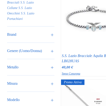
Bracciali S.S. Lazio
Collane S.S. Lazio
Orecchini S.S. Lazio
Portachiavi
Brand
S.S. Lazio
Genere (Uomo/Donna)
S.S. Lazio Bracciale Aquila B
Donna
LB028UAS
Unisex
Prezzo
Metallo
40,00 €
Uomo
Spese Consegna
Acciaio
Promo Attiva
Misura
18
20
Modello
22