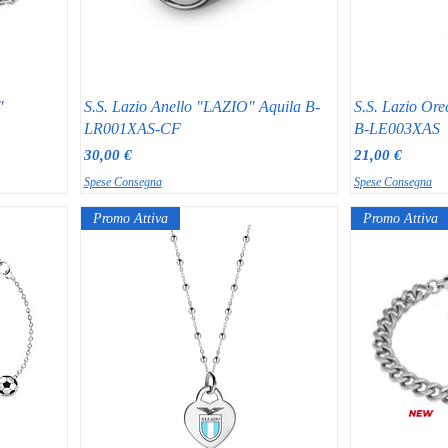
"
S.S. Lazio Anello "LAZIO" Aquila B-
S.S. Lazio Or
LR001XAS-CF
B-LE003XAS
Prezzo
Prezzo
30,00 €
21,00 €
Spese Consegna
Spese Consegna
Promo Attiva
Promo Attiva