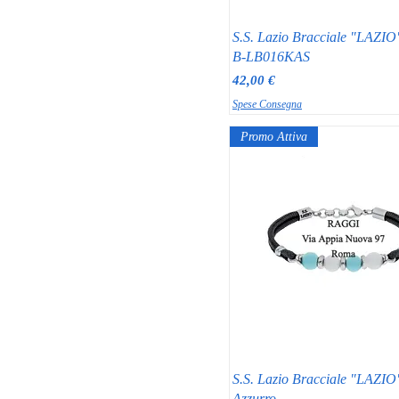
S.S. Lazio Bracciale "LAZIO
B-LB016KAS
Prezzo
42,00 €
Spese Consegna
Promo Attiva
S.S. Lazio Bracciale "LAZIO
Azzurro