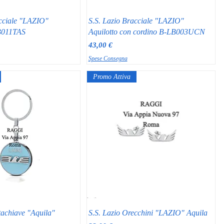
acciale "LAZIO"
S.S. Lazio Bracciale "LAZIO"
LB011TAS
Aquilotto con cordino B-LB003UCN
Prezzo
43,00 €
Spese Consegna
Promo Attiva
tachiave "Aquila"
S.S. Lazio Orecchini "LAZIO" Aquila