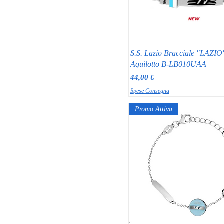
S.S. Lazio Bracciale "LAZIO
Aquilotto B-LB010UAA
Prezzo
44,00 €
Spese Consegna
Promo Attiva