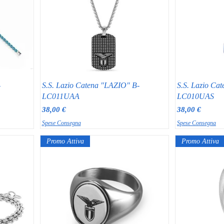
-
S.S. Lazio Catena "LAZIO" B-
S.S. Lazio Ca
LC011UAA
LC010UAS
Prezzo
Prezzo
38,00 €
38,00 €
Spese Consegna
Spese Consegna
Promo Attiva
Promo Attiva