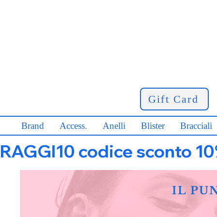
Gift Card
Brand
Access.
Anelli
Blister
Bracciali
RAGGI10 codice sconto 10% s
IL PU