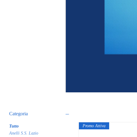
Categoria
Promo Attiva
Tutto
Anelli S.S. Lazio