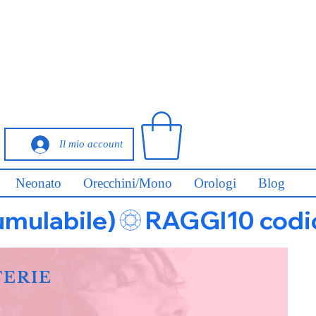
Il mio account
Neonato
Orecchini/Mono
Orologi
Blog
umulabile)
FERIE