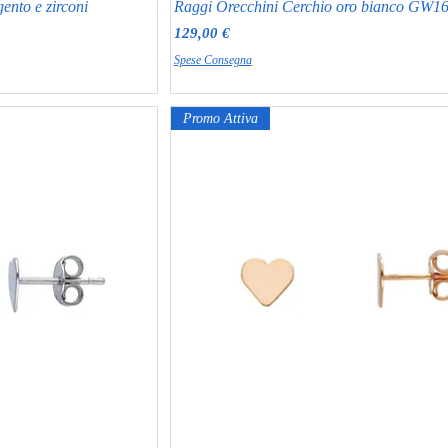
ento e zirconi
Raggi Orecchini Cerchio oro bianco GW1
Prezzo
129,00 €
Spese Consegna
Promo Attiva