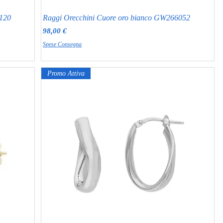
120
Raggi Orecchini Cuore oro bianco GW266052
Prezzo
98,00 €
Spese Consegna
Promo Attiva