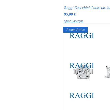
Orecchini Stella
Raggi Orecchini Cuore oro
Orecchini Tennis
Prezzo
95,00 €
Orecchini trilogy
Spese Consegna
Orecchino a cerchio con pietra
Orecchino Nodo
Promo Attiva