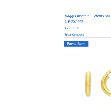
Raggi Orecchini Cerchio oro g
GW267430
Prezzo
179,00 €
Spese Consegna
Promo Attiva