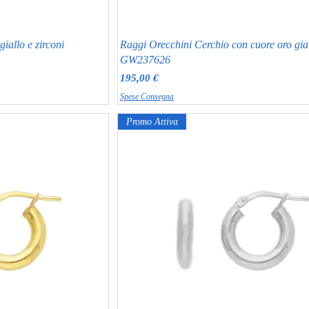
iallo e zirconi
Raggi Orecchini Cerchio con cuore oro gia
GW237626
Prezzo
195,00 €
Spese Consegna
Promo Attiva