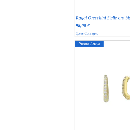
Raggi Orecchini Stelle oro
Prezzo
98,00 €
Spese Consegna
Promo Attiva