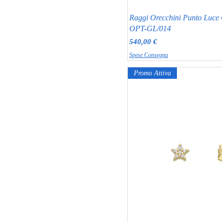
Raggi Orecchini Punto Luce 
OPT-GL/014
Prezzo
540,00 €
Spese Consegna
Promo Attiva