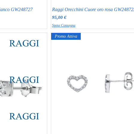
 bianco GW248727
Raggi Orecchini Cuore oro rosa GW24872
Prezzo
95,00 €
Spese Consegna
Promo Attiva