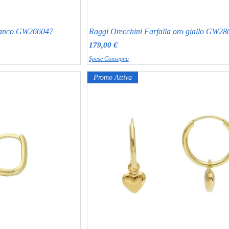
 bianco GW266047
Raggi Orecchini Farfalla oro giallo GW2
Prezzo
179,00 €
Spese Consegna
Promo Attiva