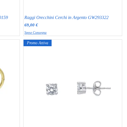
80159
Raggi Orecchini Cerchi in Argento GW293322
Prezzo
69,00 €
Spese Consegna
Promo Attiva