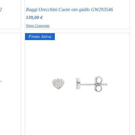
2
Raggi Orecchini Cuore oro giallo GW293546
Prezzo
139,00 €
Spese Consegna
Promo Attiva