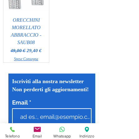
ORECCHINI
MORELLATO
ABBRACCIO -
SAUB08
Prezzo regolare
Prezzo scontato
49,00 €
29,40 €
Spese Consegna
Iscriviti alla nostra newsletter
Non perderti gli aggiornamenti!
Email
Invia
Telefono
Email
Whatsapp
Indirizzo