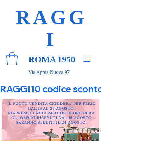
RAGG
I
ROMA 1950
Via Appia Nuova 97
RAGGI10 codice sconto 10% su tut
IL PUNTO VENDITA CHIUDERA' PER FERIE
DAL 13 AL 23 AGOSTO.
RIAPRIRA' LUNEDI 24 AGOSTO ORE 10:00
GLI ORDINI RICEVUTI DAL 12 AGOSTO
SARANNO SPEDITI IL 24 AGOSTO.