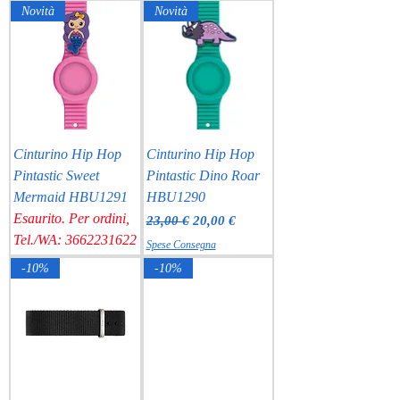
Novità
Novità
Cinturino Hip Hop
Cinturino Hip Hop
Pintastic Sweet
Pintastic Dino Roar
Mermaid HBU1291
HBU1290
Esaurito. Per ordini,
Prezzo regolare
Prezzo scontato
23,00 €
20,00 €
Tel./WA: 3662231622
Spese Consegna
-10%
-10%