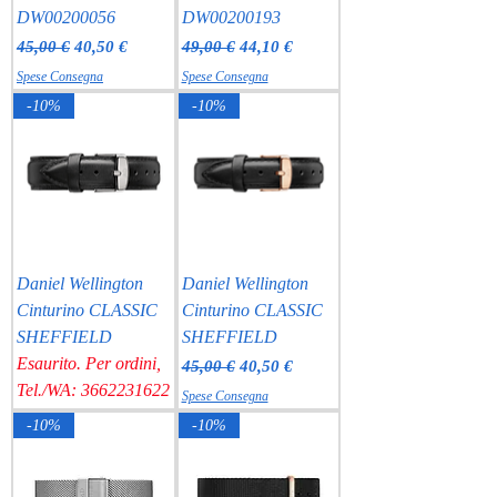
DW00200056
DW00200193
Prezzo regolare
Prezzo scontato
Prezzo regolare
Prezzo scontato
45,00 €
40,50 €
49,00 €
44,10 €
Spese Consegna
Spese Consegna
-10%
-10%
Daniel Wellington
Daniel Wellington
Cinturino CLASSIC
Cinturino CLASSIC
SHEFFIELD
SHEFFIELD
Esaurito. Per ordini,
Prezzo regolare
Prezzo scontato
45,00 €
40,50 €
Tel./WA: 3662231622
Spese Consegna
-10%
-10%