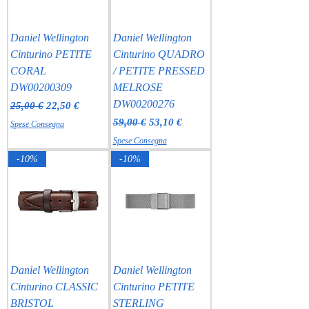
Daniel Wellington
Daniel Wellington
Cinturino PETITE
Cinturino QUADRO
CORAL
/ PETITE PRESSED
DW00200309
MELROSE
DW00200276
Prezzo regolare
Prezzo scontato
25,00 €
22,50 €
Prezzo regolare
Prezzo scontato
59,00 €
53,10 €
Spese Consegna
Spese Consegna
-10%
-10%
Daniel Wellington
Daniel Wellington
Cinturino CLASSIC
Cinturino PETITE
BRISTOL
STERLING