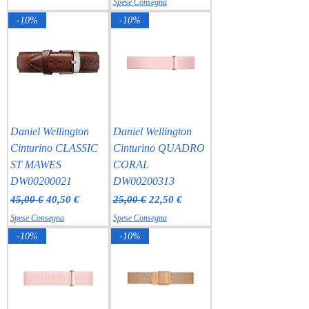
Spese Consegna
-10%
-10%
Daniel Wellington
Daniel Wellington
Cinturino CLASSIC
Cinturino QUADRO
ST MAWES
CORAL
DW00200021
DW00200313
Prezzo regolare
Prezzo scontato
Prezzo regolare
Prezzo scontato
45,00 €
40,50 €
25,00 €
22,50 €
Spese Consegna
Spese Consegna
-10%
-10%