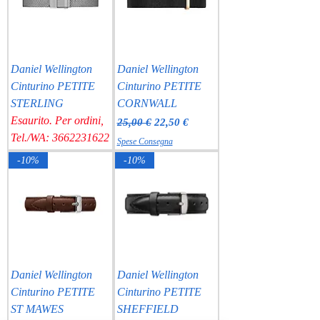
Daniel Wellington
Daniel Wellington
Cinturino PETITE
Cinturino PETITE
STERLING
CORNWALL
Esaurito. Per ordini,
Prezzo regolare
Prezzo scontato
25,00 €
22,50 €
Tel./WA: 3662231622
Spese Consegna
-10%
-10%
Daniel Wellington
Daniel Wellington
Cinturino PETITE
Cinturino PETITE
ST MAWES
SHEFFIELD