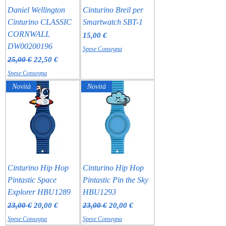
Daniel Wellington
Cinturino Breil per
Cinturino CLASSIC
Smartwatch SBT-1
CORNWALL
Prezzo
15,00 €
DW00200196
Spese Consegna
Prezzo regolare
Prezzo scontato
25,00 €
22,50 €
Spese Consegna
Novità
Novità
Cinturino Hip Hop
Cinturino Hip Hop
Pintastic Space
Pintastic Pin the Sky
Explorer HBU1289
HBU1293
Prezzo regolare
Prezzo scontato
Prezzo regolare
Prezzo scontato
23,00 €
20,00 €
23,00 €
20,00 €
Spese Consegna
Spese Consegna