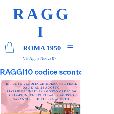
RAGG
I
ROMA 1950
Via Appia Nuova 97
RAGGI10 codice sconto 10% su tut
IL PUNTO VENDITA CHIUDERA' PER FERIE
DAL 13 AL 23 AGOSTO.
RIAPRIRA' LUNEDI 24 AGOSTO ORE 10:00
GLI ORDINI RICEVUTI DAL 12 AGOSTO
SARANNO SPEDITI IL 24 AGOSTO.