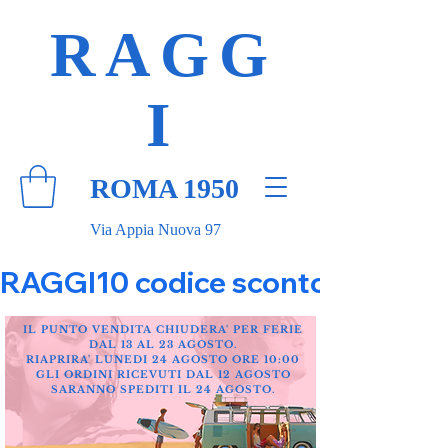
RAGG
I
ROMA 1950
Via Appia Nuova 97
RAGGI10 codice sconto 10% su tut
IL PUNTO VENDITA CHIUDERA' PER FERIE
DAL 13 AL 23 AGOSTO.
RIAPRIRA' LUNEDI 24 AGOSTO ORE 10:00
GLI ORDINI RICEVUTI DAL 12 AGOSTO
SARANNO SPEDITI IL 24 AGOSTO.