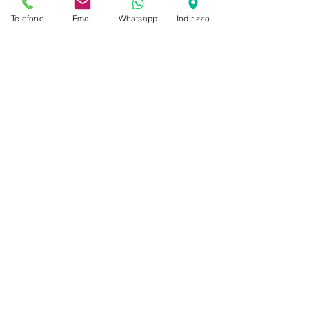
Invia
Telefono
Email
Whatsapp
Indirizzo
RAGGI GIOIELLERIA
Via Appia Nuova 97
Roma
Contatti e orari negozio
Privacy Policy
Cookie Policy
Termini e condizioni