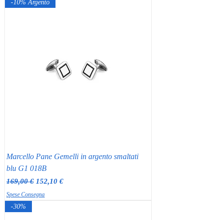
-10% Argento
Marcello Pane Gemelli in argento smaltati
blu G1 018B
Prezzo regolare
Prezzo scontato
169,00 €
152,10 €
Spese Consegna
-30%