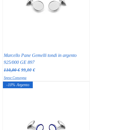
Marcello Pane Gemelli tondi in argento
925/000 GE 897
Prezzo regolare
Prezzo scontato
110,00 €
99,00 €
Spese Consegna
-10% Argento