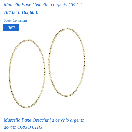
Marcello Pane Gemelli in argento GE 141
Prezzo regolare
Prezzo scontato
184,00 €
165,60 €
Spese Consegna
-30%
Marcello Pane Orecchini a cerchio argento
dorato ORGO 011G