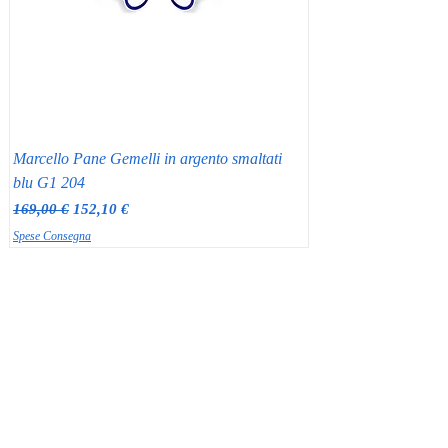
Marcello Pane Gemelli in argento smaltati
blu G1 204
Prezzo regolare
Prezzo scontato
169,00 €
152,10 €
Spese Consegna