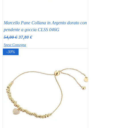
Marcello Pane Collana in Argento dorato con
pendente a goccia CLSS 046G
Prezzo regolare
Prezzo scontato
54,00 €
37,80 €
Spese Consegna
-30%