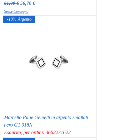
Prezzo regolare
Prezzo scontato
81,00 €
56,70 €
Spese Consegna
-10% Argento
Marcello Pane Gemelli in argento smaltati
nero G1 018N
Esaurito, per ordini: 3662231622