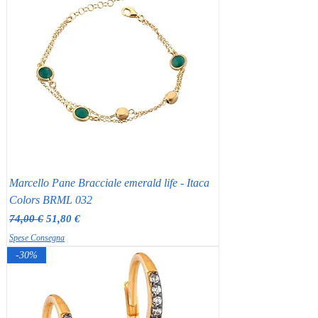
Marcello Pane Bracciale emerald life - Itaca
Colors BRML 032
Prezzo regolare
Prezzo scontato
74,00 €
51,80 €
Spese Consegna
-30%