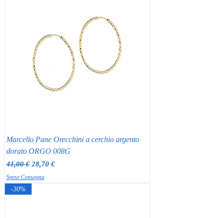
Marcello Pane Orecchini a cerchio argento
dorato ORGO 008G
Prezzo regolare
Prezzo scontato
41,00 €
28,70 €
Spese Consegna
-30%