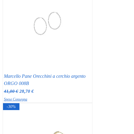
Marcello Pane Orecchini a cerchio argento
ORGO 008B
Prezzo regolare
Prezzo scontato
41,00 €
28,70 €
Spese Consegna
-30%