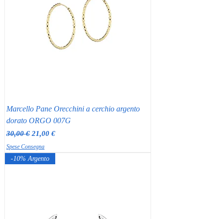
Marcello Pane Orecchini a cerchio argento
dorato ORGO 007G
Prezzo regolare
Prezzo scontato
30,00 €
21,00 €
Spese Consegna
-10% Argento