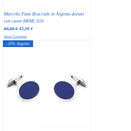
Marcello Pane Bracciale in Argento dorato
con cuore BRML 016
Prezzo regolare
Prezzo scontato
60,00 €
42,00 €
Spese Consegna
-10% Argento