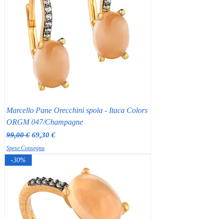
Marcello Pane Orecchini spola - Itaca Colors
ORGM 047/Champagne
Prezzo regolare
Prezzo scontato
99,00 €
69,30 €
Spese Consegna
-30%