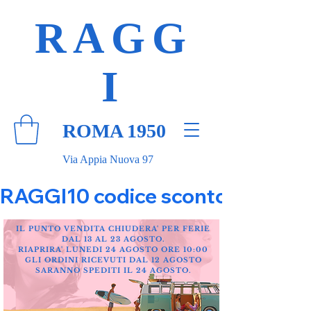
RAGG
I
ROMA 1950
Via Appia Nuova 97
RAGGI10 codice sconto 10% su tut
IL PUNTO VENDITA CHIUDERA' PER FERIE
DAL 13 AL 23 AGOSTO.
RIAPRIRA' LUNEDI 24 AGOSTO ORE 10:00
GLI ORDINI RICEVUTI DAL 12 AGOSTO
SARANNO SPEDITI IL 24 AGOSTO.