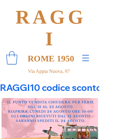
RAGG
I
ROME 1950
Via Appia Nuova, 97
RAGGI10 codice sconto 10% su tut
IL PUNTO VENDITA CHIUDERA' PER FERIE
DAL 13 AL 23 AGOSTO.
RIAPRIRA' LUNEDI 24 AGOSTO ORE 10:00
GLI ORDINI RICEVUTI DAL 12 AGOSTO
SARANNO SPEDITI IL 24 AGOSTO.