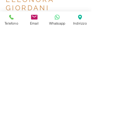
GIORDANI
BRACELETS
Telefono
Email
Whatsapp
Indirizzo
Iscriviti alla nostra newsletter
Non perderti gli aggiornamenti!
Email
Invia
RAGGI GIOIELLERIA
Via Appia Nuova 97