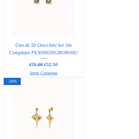
Uno de 50 Orecchini Ser Sin
Complejos PEN0965NGRORO0U
Regular Price
Sale Price
€75.00
€52.50
Spese Consegna
-30%