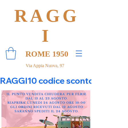
RAGG
I
ROME 1950
Via Appia Nuova, 97
RAGGI10 codice sconto 10% su tut
IL PUNTO VENDITA CHIUDERA' PER FERIE
DAL 13 AL 23 AGOSTO.
RIAPRIRA' LUNEDI 24 AGOSTO ORE 10:00
GLI ORDINI RICEVUTI DAL 12 AGOSTO
SARANNO SPEDITI IL 24 AGOSTO.