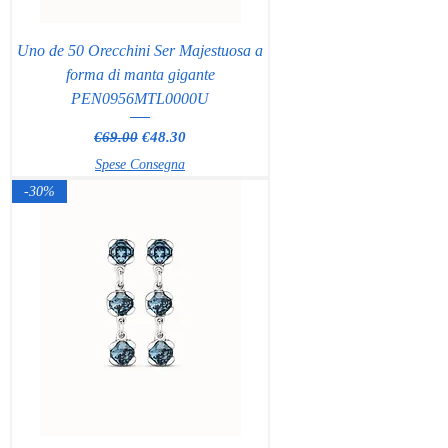
Uno de 50 Orecchini Ser Majestuosa a
forma di manta gigante
PEN0956MTL0000U
Regular Price
Sale Price
€69.00
€48.30
Spese Consegna
-30%