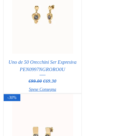
Uno de 50 Orecchini Ser Expresiva
PEN0997NGRORO0U
Regular Price
Sale Price
€99.00
€69.30
Spese Consegna
-30%