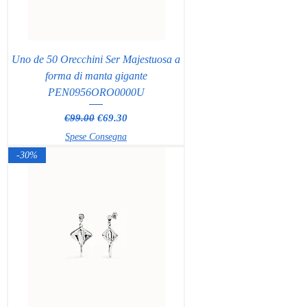
Uno de 50 Orecchini Ser Majestuosa a
forma di manta gigante
PEN0956ORO0000U
Regular Price
Sale Price
€99.00
€69.30
Spese Consegna
-30%