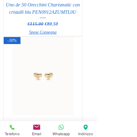
Uno de 50 Orecchini Charismatic con
cristalli blu PEN0912AZUMTL0U
Regular Price
Sale Price
€115.00
€80.50
Spese Consegna
-30%
Uno de 50 Orecchini a Cuore
PEN0829ORO0000U
Telefono
Email
Whatsapp
Indirizzo