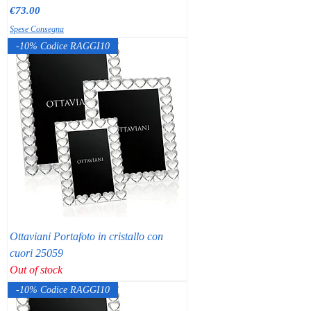
Price
€73.00
Spese Consegna
-10% Codice RAGGI10
Ottaviani Portafoto in cristallo con
cuori 25059
Out of stock
-10% Codice RAGGI10