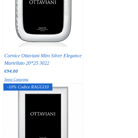
Cornice Ottaviani Miro Silver Elegance
Martellato 20*25 3022
Price
€94.00
Spese Consegna
-10% Codice RAGGI10