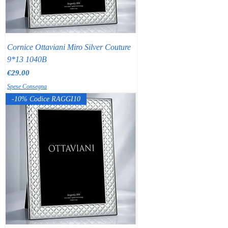
Cornice Ottaviani Miro Silver Couture
9*13 1040B
Price
€29.00
Spese Consegna
-10% Codice RAGGI10