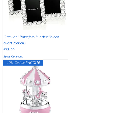
Ottaviani Portafoto in cristallo con
cuori 25059B
Price
€68.00
Spese Consegna
-10% Codice RAGGI10