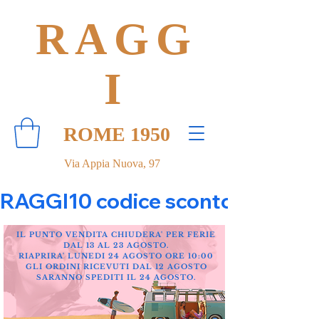
RAGG
I
ROME 1950
Via Appia Nuova, 97
RAGGI10 codice sconto 10% su tut
IL PUNTO VENDITA CHIUDERA' PER FERIE
DAL 13 AL 23 AGOSTO.
RIAPRIRA' LUNEDI 24 AGOSTO ORE 10:00
GLI ORDINI RICEVUTI DAL 12 AGOSTO
SARANNO SPEDITI IL 24 AGOSTO.