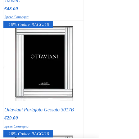
70609C
Price
€48.00
Spese Consegna
-10% Codice RAGGI10
Ottaviani Portafoto Gessato 3017B
Price
€29.00
Spese Consegna
-10% Codice RAGGI10