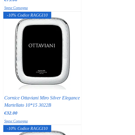
Spese Consegna
-10% Codice RAGGI10
Cornice Ottaviani Miro Silver Elegance
Martellato 10*15 3022B
Price
€32.00
Spese Consegna
-10% Codice RAGGI10