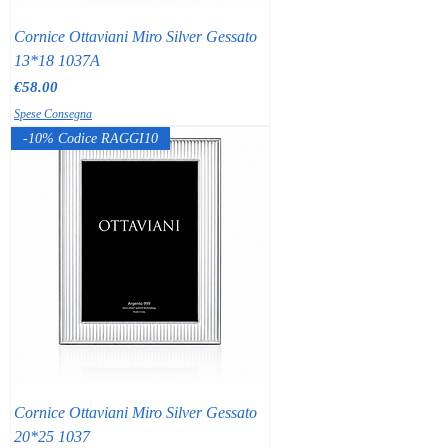
Cornice Ottaviani Miro Silver Gessato
13*18 1037A
Price
€58.00
Spese Consegna
-10% Codice RAGGI10
Cornice Ottaviani Miro Silver Gessato
20*25 1037