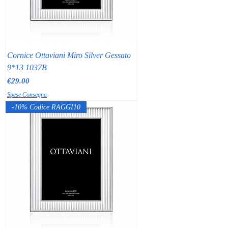
Cornice Ottaviani Miro Silver Gessato
9*13 1037B
Price
€29.00
Spese Consegna
-10% Codice RAGGI10