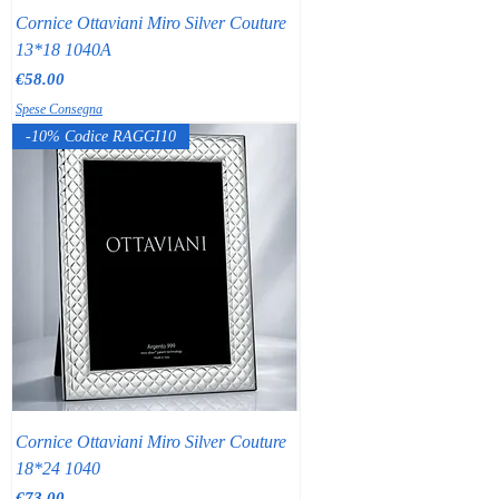
Cornice Ottaviani Miro Silver Couture
13*18 1040A
Price
€58.00
Spese Consegna
-10% Codice RAGGI10
Cornice Ottaviani Miro Silver Couture
18*24 1040
Price
€73.00