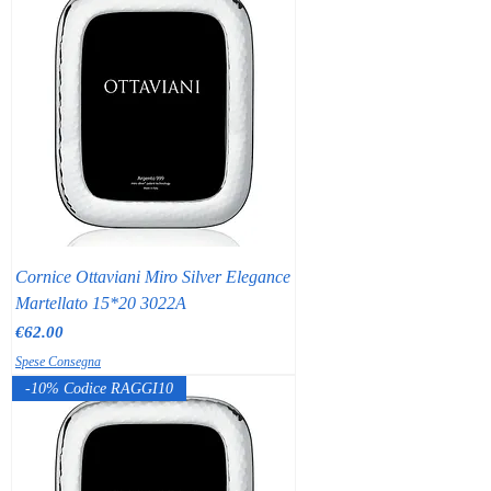
Cornice Ottaviani Miro Silver Elegance
Martellato 15*20 3022A
Price
€62.00
Spese Consegna
-10% Codice RAGGI10