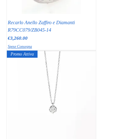
Recarlo Anello Zaffiro e Diamanti
R79CC079/ZB045-14
Price
€3,260.00
Spese Consegna
Promo Attiva