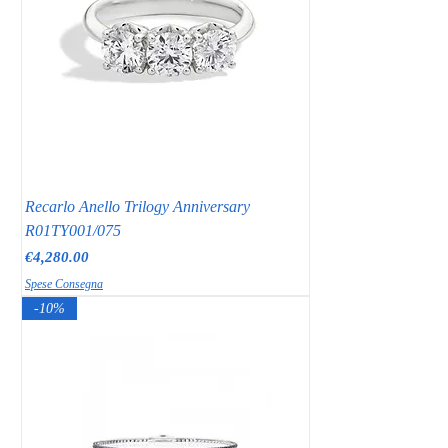
Recarlo Anello Trilogy Anniversary
R01TY001/075
Price
€4,280.00
Spese Consegna
-10%