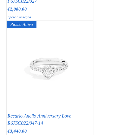
P67SC022/027
Price
€2,080.00
Spese Consegna
Promo Attiva
Recarlo Anello Anniversary Love
R67SC022/047-14
Price
€3,440.00