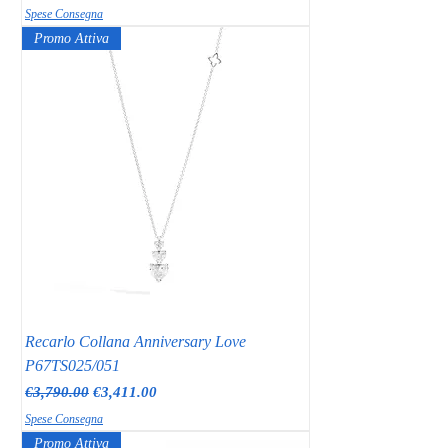
Spese Consegna
Promo Attiva
Recarlo Collana Anniversary Love
P67TS025/051
Regular Price
Sale Price
€3,790.00
€3,411.00
Spese Consegna
Promo Attiva