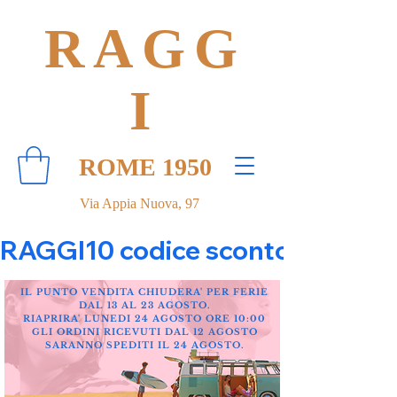
RAGG
I
ROME 1950
Via Appia Nuova, 97
RAGGI10 codice sconto 10% su tut
IL PUNTO VENDITA CHIUDERA' PER FERIE
DAL 13 AL 23 AGOSTO.
RIAPRIRA' LUNEDI 24 AGOSTO ORE 10:00
GLI ORDINI RICEVUTI DAL 12 AGOSTO
SARANNO SPEDITI IL 24 AGOSTO.