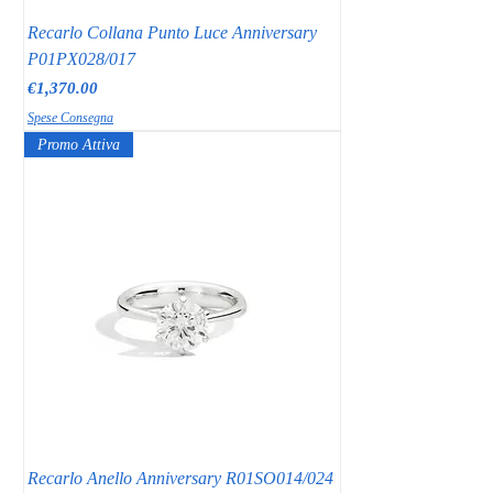
Recarlo Collana Punto Luce Anniversary
P01PX028/017
Price
€1,370.00
Spese Consegna
Promo Attiva
Recarlo Anello Anniversary R01SO014/024