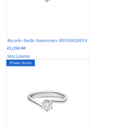
Recarlo Anello Anniversary R01SO028/014
Price
€1,350.00
Spese Consegna
Promo Attiva