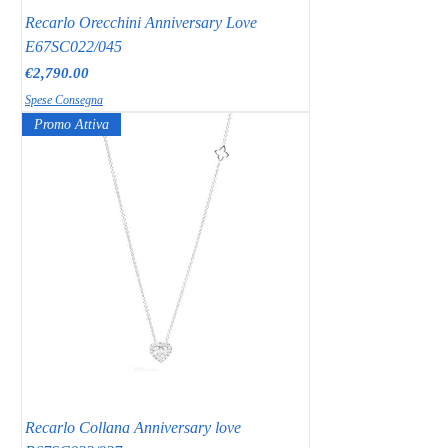
Recarlo Orecchini Anniversary Love
E67SC022/045
Price
€2,790.00
Spese Consegna
Promo Attiva
Recarlo Collana Anniversary love