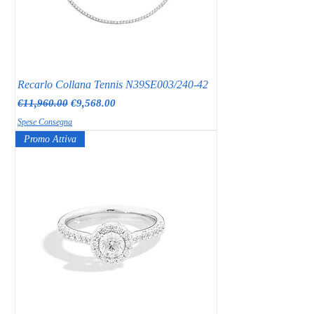
Recarlo Collana Tennis N39SE003/240-42
Regular Price
Sale Price
€11,960.00
€9,568.00
Spese Consegna
Promo Attiva