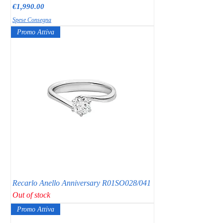
Price
€1,990.00
Spese Consegna
Promo Attiva
Recarlo Anello Anniversary R01SO028/041
Out of stock
Promo Attiva