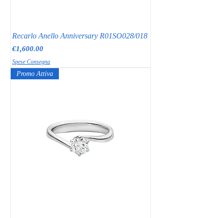
Recarlo Anello Anniversary R01SO028/018
Price
€1,600.00
Spese Consegna
Promo Attiva