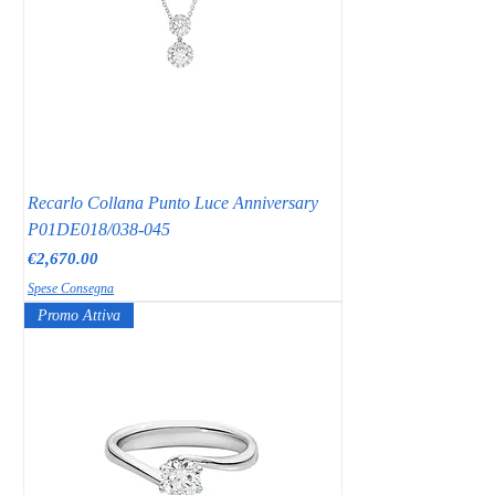
Recarlo Collana Punto Luce Anniversary
P01DE018/038-045
Price
€2,670.00
Spese Consegna
Promo Attiva