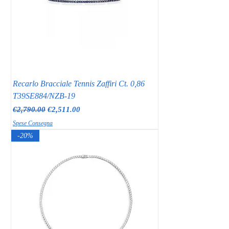
Recarlo Bracciale Tennis Zaffiri Ct. 0,86
T39SE884/NZB-19
Regular Price
Sale Price
€2,790.00
€2,511.00
Spese Consegna
-20%