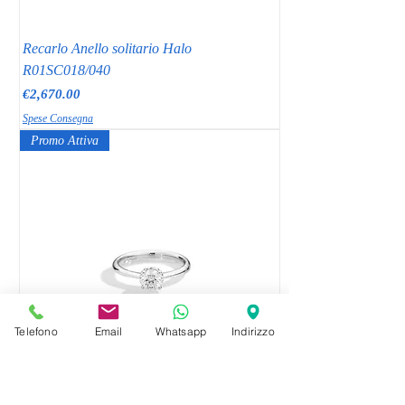
Recarlo Anello solitario Halo
R01SC018/040
Price
€2,670.00
Spese Consegna
Promo Attiva
Telefono
Email
Whatsapp
Indirizzo