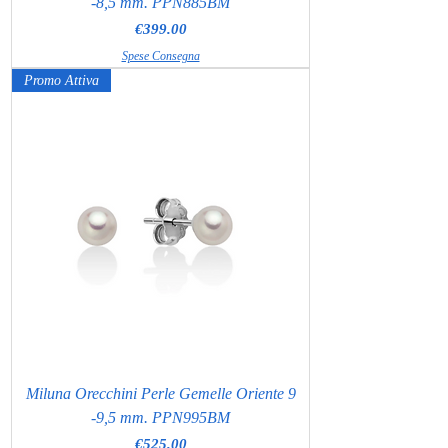
-8,5 mm. PPN885BM
Price
€399.00
Spese Consegna
Promo Attiva
Miluna Orecchini Perle Gemelle Oriente 9
-9,5 mm. PPN995BM
Price
€525.00