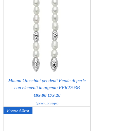
Miluna Orecchini pendenti Pepite di perle
con elementi in argento PER2793B
Regular Price
Sale Price
€99.00
€79.20
Spese Consegna
Promo Attiva