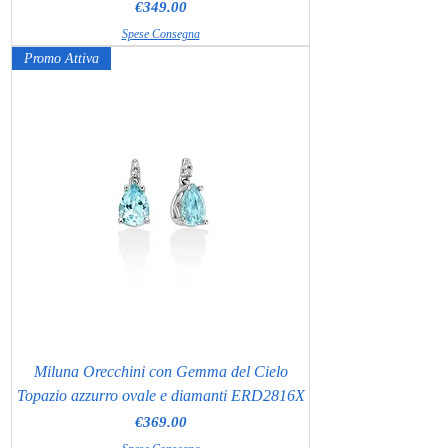
Price
€349.00
Spese Consegna
Promo Attiva
Miluna Orecchini con Gemma del Cielo
Topazio azzurro ovale e diamanti ERD2816X
Price
€369.00