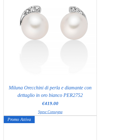
Miluna Orecchini di perla e diamante con
dettaglio in oro bianco PER2752
Price
€419.00
Spese Consegna
Promo Attiva