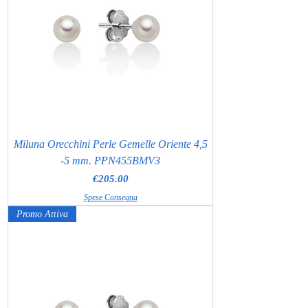
Miluna Orecchini Perle Gemelle Oriente 4,5
-5 mm. PPN455BMV3
Price
€205.00
Spese Consegna
Promo Attiva