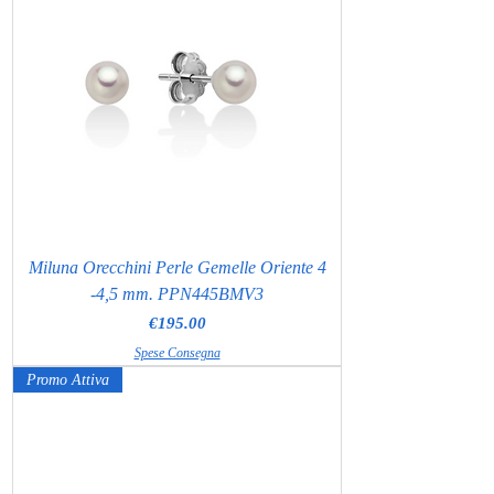
Miluna Orecchini Perle Gemelle Oriente 4
-4,5 mm. PPN445BMV3
Price
€195.00
Spese Consegna
Promo Attiva