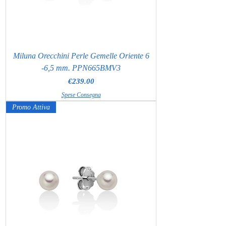
Miluna Orecchini Perle Gemelle Oriente 6
-6,5 mm. PPN665BMV3
Price
€239.00
Spese Consegna
Promo Attiva