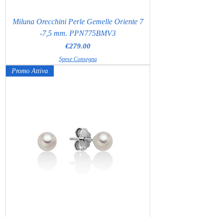
Miluna Orecchini Perle Gemelle Oriente 7
-7,5 mm. PPN775BMV3
Price
€279.00
Spese Consegna
Promo Attiva