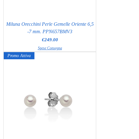
Miluna Orecchini Perle Gemelle Oriente 6,5
-7 mm. PPN657BMV3
Price
€249.00
Spese Consegna
Promo Attiva