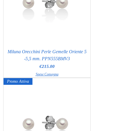
Miluna Orecchini Perle Gemelle Oriente 5
-5,5 mm. PPN555BMV3
Price
€215.00
Spese Consegna
Promo Attiva