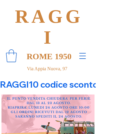
RAGG
I
ROME 1950
Via Appia Nuova, 97
RAGGI10 codice sconto 10% su tut
IL PUNTO VENDITA CHIUDERA' PER FERIE
DAL 13 AL 23 AGOSTO.
RIAPRIRA' LUNEDI 24 AGOSTO ORE 10:00
GLI ORDINI RICEVUTI DAL 12 AGOSTO
SARANNO SPEDITI IL 24 AGOSTO.