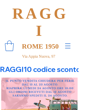
RAGG
I
ROME 1950
Via Appia Nuova, 97
RAGGI10 codice sconto 10% su tut
IL PUNTO VENDITA CHIUDERA' PER FERIE
DAL 13 AL 23 AGOSTO.
RIAPRIRA' LUNEDI 24 AGOSTO ORE 10:00
GLI ORDINI RICEVUTI DAL 12 AGOSTO
SARANNO SPEDITI IL 24 AGOSTO.