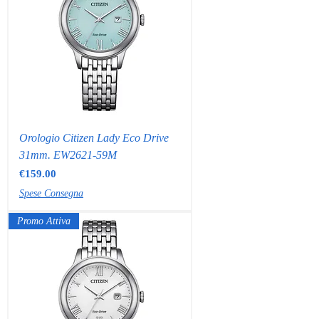
Orologio Citizen Lady Eco Drive
31mm. EW2621-59M
Price
€159.00
Spese Consegna
Promo Attiva