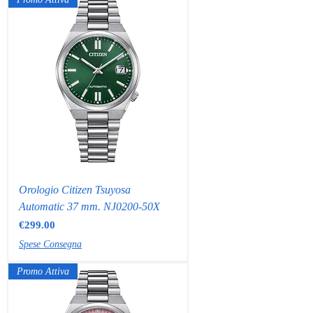
Orologio Citizen Tsuyosa
Automatic 37 mm. NJ0200-50X
Price
€299.00
Spese Consegna
Promo Attiva