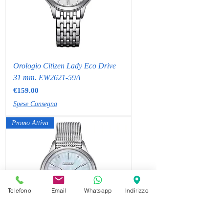
Orologio Citizen Lady Eco Drive
31 mm. EW2621-59A
Price
€159.00
Spese Consegna
Promo Attiva
Telefono
Email
Whatsapp
Indirizzo