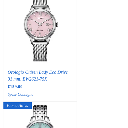
Orologio Citizen Lady Eco Drive
31 mm. EW2621-75X
Price
€159.00
Spese Consegna
Promo Attiva