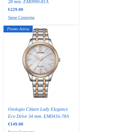
28 mm. EM0990-81A
Price
€229.00
Spese Consegna
Promo Attiva
Orologio Citizen Lady Elegance
Eco Drive 34 mm. EM0416-78A
Price
€149.00