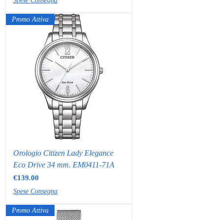
Spese Consegna
Promo Attiva
Orologio Citizen Lady Elegance
Eco Drive 34 mm. EM0411-71A
Price
€139.00
Spese Consegna
Promo Attiva