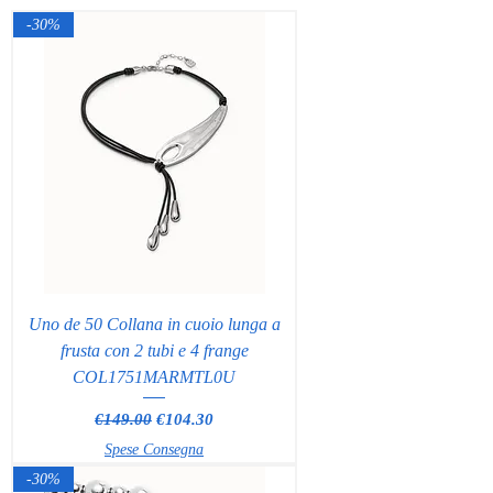
-30%
Uno de 50 Collana in cuoio lunga a
frusta con 2 tubi e 4 frange
COL1751MARMTL0U
Regular Price
Sale Price
€149.00
€104.30
Spese Consegna
-30%