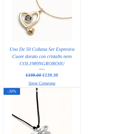
Uno De 50 Collana Ser Expresiva
Cuore dorato con cristallo nero
COL1989NGRORO0U
Regular Price
Sale Price
€199.00
€139.30
Spese Consegna
-30%