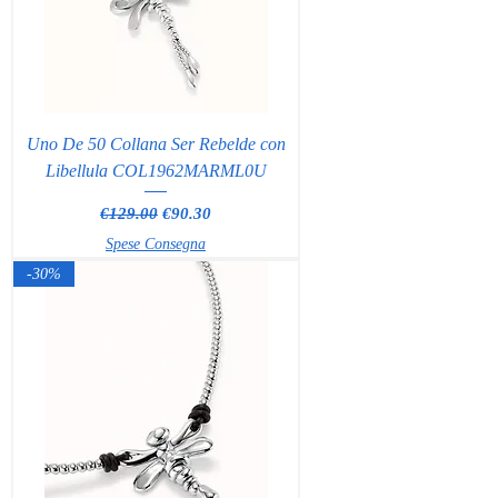
Uno De 50 Collana Ser Rebelde con
Libellula COL1962MARML0U
Regular Price
Sale Price
€129.00
€90.30
Spese Consegna
-30%