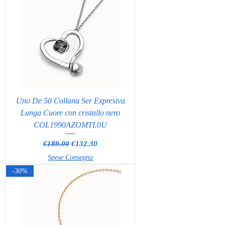
Uno De 50 Collana Ser Expresiva
Lunga Cuore con cristallo nero
COL1990AZOMTL0U
Regular Price
Sale Price
€189.00
€132.30
Spese Consegna
-30%