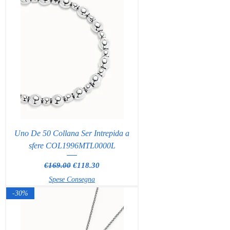
Uno De 50 Collana Ser Intrepida a
sfere COL1996MTL0000L
Regular Price
Sale Price
€169.00
€118.30
Spese Consegna
-30%