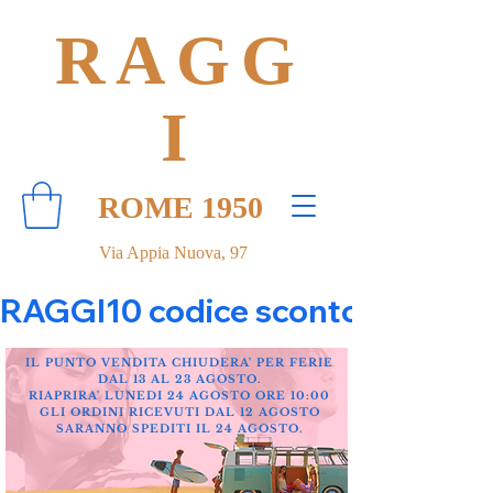
RAGG
I
ROME 1950
Via Appia Nuova, 97
RAGGI10 codice sconto 10% su tut
IL PUNTO VENDITA CHIUDERA' PER FERIE
DAL 13 AL 23 AGOSTO.
RIAPRIRA' LUNEDI 24 AGOSTO ORE 10:00
GLI ORDINI RICEVUTI DAL 12 AGOSTO
SARANNO SPEDITI IL 24 AGOSTO.