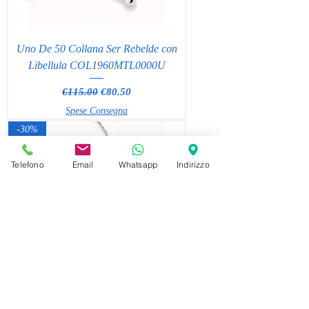
Uno De 50 Collana Ser Rebelde con
Libellula COL1960MTL0000U
Regular Price
Sale Price
€115.00
€80.50
Spese Consegna
-30%
Telefono
Email
Whatsapp
Indirizzo