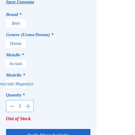
Spese Consegna
Brand
*
Breil
Genere (Uomo/Donna)
*
Donna
Metallo
*
Acciaio
Modello
*
racciale Magnetica
Quantity
*
Out of Stock
Notify When Available