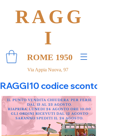
RAGG
I
ROME 1950
Via Appia Nuova, 97
RAGGI10 codice sconto 10% su tut
IL PUNTO VENDITA CHIUDERA' PER FERIE
DAL 13 AL 23 AGOSTO.
RIAPRIRA' LUNEDI 24 AGOSTO ORE 10:00
GLI ORDINI RICEVUTI DAL 12 AGOSTO
SARANNO SPEDITI IL 24 AGOSTO.