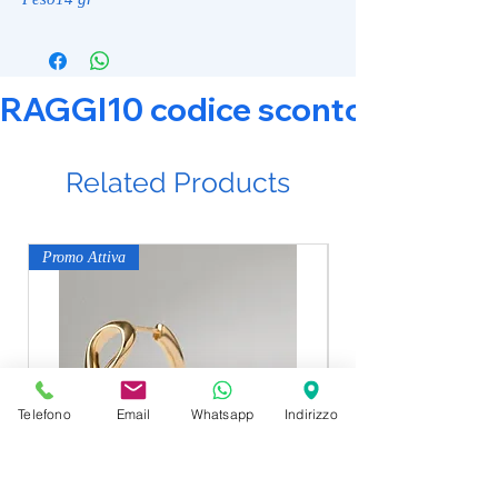
RAGGI10 codice sconto 10% su tut
Related Products
Promo Attiva
Promo Attiva
Telefono
Email
Whatsapp
Indirizzo