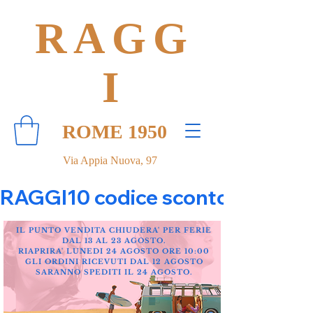
RAGG
I
ROME 1950
Via Appia Nuova, 97
RAGGI10 codice sconto 10% su tut
IL PUNTO VENDITA CHIUDERA' PER FERIE
DAL 13 AL 23 AGOSTO.
RIAPRIRA' LUNEDI 24 AGOSTO ORE 10:00
GLI ORDINI RICEVUTI DAL 12 AGOSTO
SARANNO SPEDITI IL 24 AGOSTO.