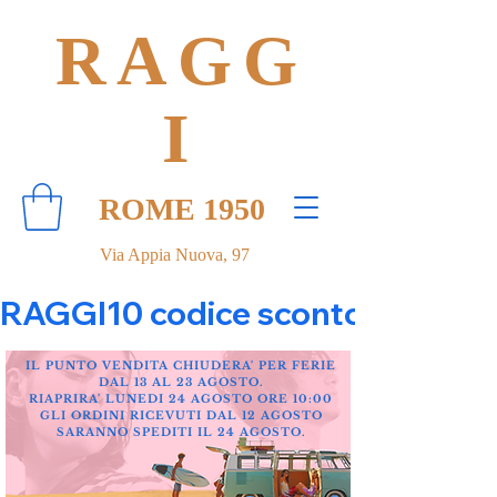
RAGG
I
ROME 1950
Via Appia Nuova, 97
RAGGI10 codice sconto 10% su tut
IL PUNTO VENDITA CHIUDERA' PER FERIE
DAL 13 AL 23 AGOSTO.
RIAPRIRA' LUNEDI 24 AGOSTO ORE 10:00
GLI ORDINI RICEVUTI DAL 12 AGOSTO
SARANNO SPEDITI IL 24 AGOSTO.