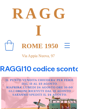
RAGG
I
ROME 1950
Via Appia Nuova, 97
RAGGI10 codice sconto 10% su tut
IL PUNTO VENDITA CHIUDERA' PER FERIE
DAL 13 AL 23 AGOSTO.
RIAPRIRA' LUNEDI 24 AGOSTO ORE 10:00
GLI ORDINI RICEVUTI DAL 12 AGOSTO
SARANNO SPEDITI IL 24 AGOSTO.