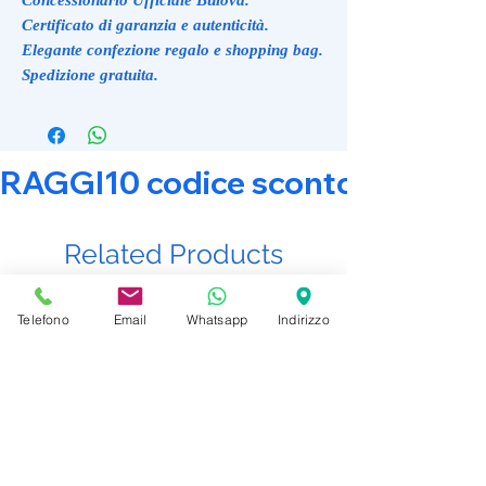
Certificato di garanzia e autenticità.
Elegante confezione regalo e shopping bag.
Spedizione gratuita.
RAGGI10 codice sconto 10% su tut
Related Products
Telefono
Email
Whatsapp
Indirizzo
Promo Attiva
Promo Attiva