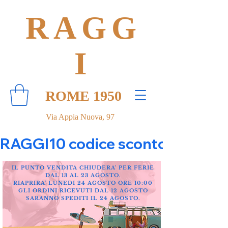
RAGG
I
ROME 1950
Via Appia Nuova, 97
RAGGI10 codice sconto 10% su tut
IL PUNTO VENDITA CHIUDERA' PER FERIE
DAL 13 AL 23 AGOSTO.
RIAPRIRA' LUNEDI 24 AGOSTO ORE 10:00
GLI ORDINI RICEVUTI DAL 12 AGOSTO
SARANNO SPEDITI IL 24 AGOSTO.