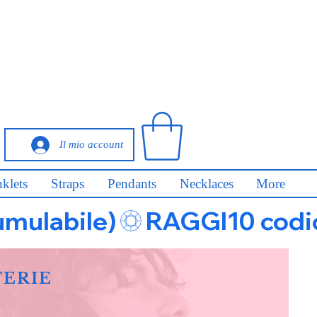
Il mio account
klets
Straps
Pendants
Necklaces
More
umulabile)
FERIE