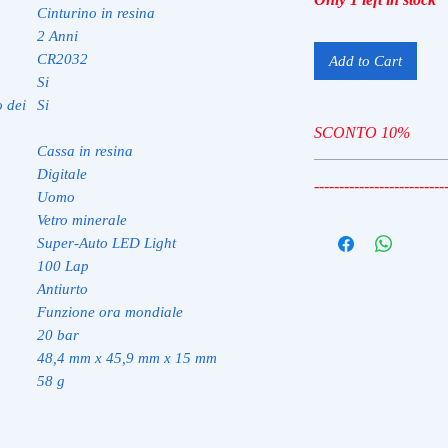
Cinturino in resina
2 Anni
CR2032
Add to Cart
Si
o dei
Si
SCONTO 10%
Cassa in resina
TIME10
Digitale
--------------------------
Uomo
Vetro minerale
TIME10 - SCONTO
Super-Auto LED Light
100 Lap
Antiurto
Funzione ora mondiale
20 bar
48,4 mm x 45,9 mm x 15 mm
58 g