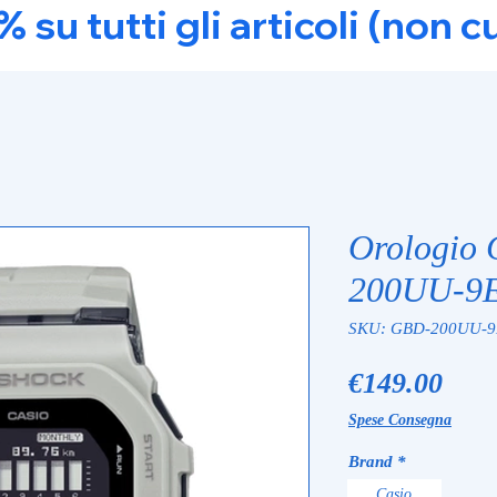
u tutti gli articoli (non c
Orologio
200UU-9
SKU: GBD-200UU-
Pric
€149.00
Spese Consegna
Brand
*
Casio