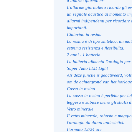
4 allarmi giornalieri
L'allarme giornaliero ricorda gli e
un segnale acustico al momento imp
allarmi indipendenti per ricordare
importanti.
Cinturino in resina
La resina è di tipo sintetico, un mat
estrema resistenza e flessibilità.
2 anni - 1 batteria
La batteria alimenta l'orologio per 
Super-Auto LED Light
Als deze functie is geactiveerd, vo
om de achtergrond van het horloge 
Cassa in resina
La cassa in resina è perfetta per tut
leggera e subisce meno gli sbalzi d
Vetro minerale
Il vetro minerale, robusto e maggior
l'orologio da danni antiestetici.
Formato 12/24 ore