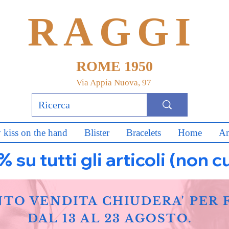
RAGGI
ROME 1950
Via Appia Nuova, 97
 kiss on the hand
Blister
Bracelets
Home
An
u tutti gli articoli (non c
NTO VENDITA CHIUDERA' PER 
DAL 13 AL 23 AGOSTO.