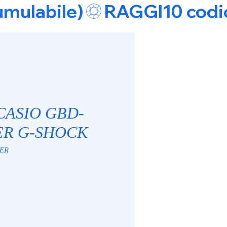
umulabile)
 CASIO GBD-
ER G-SHOCK
9ER
e