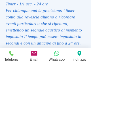
Timer - 1/1 sec. - 24 ore
Per chiunque ami la precisione: i timer
conto alla rovescia aiutano a ricordare
eventi particolari o che si ripetono,
emettendo un segnale acustico al momento
impostato Il tempo può essere impostato in
secondi e con un anticipo di fino a 24 ore.
Fibbia
Il bracciale è dotato di una fibbia.
Telefono
Email
Whatsapp
Indirizzo
Classificazione di impermeabilità (20 bar)
Perfetto per l'immersione in apnea senza
attrezzatura: l'orologio è impermeabile fino
a 20 bar (ISO 22810).
Funzione ora mondiale
La funzione ora mondiale mostra l'ora di
fino a 29 fusi orari.
SCONTO 10%