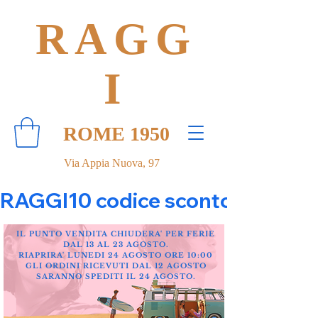
RAGG
I
ROME 1950
Via Appia Nuova, 97
RAGGI10 codice sconto 10% su tut
IL PUNTO VENDITA CHIUDERA' PER FERIE
DAL 13 AL 23 AGOSTO.
RIAPRIRA' LUNEDI 24 AGOSTO ORE 10:00
GLI ORDINI RICEVUTI DAL 12 AGOSTO
SARANNO SPEDITI IL 24 AGOSTO.