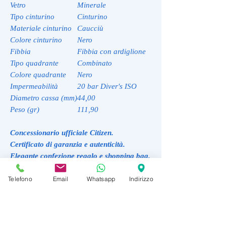
Vetro
Minerale
Tipo cinturino
Cinturino
Materiale cinturino
Caucciù
Colore cinturino
Nero
Fibbia
Fibbia con ardiglione
Tipo quadrante
Combinato
Colore quadrante
Nero
Impermeabilità
20 bar Diver's ISO
Diametro cassa (mm)
44,00
Peso (gr)
111,90
Concessionario ufficiale Citizen.
Certificato di garanzia e autenticità.
Elegante confezione regalo e shopping bag.
Spedizione gratuita
.
Telefono
Email
Whatsapp
Indirizzo
RAGGI10 codice sconto 10% su tut