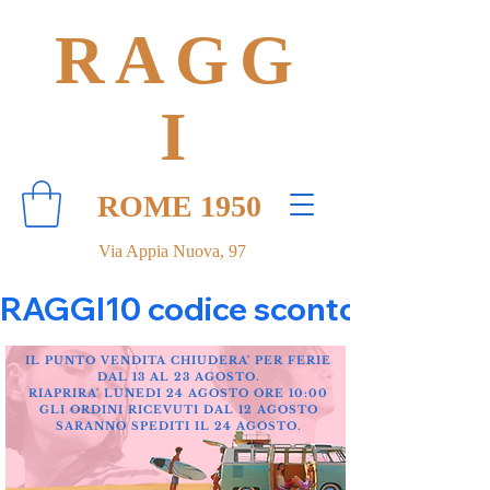
RAGG
I
ROME 1950
Via Appia Nuova, 97
RAGGI10 codice sconto 10% su tut
IL PUNTO VENDITA CHIUDERA' PER FERIE
DAL 13 AL 23 AGOSTO.
RIAPRIRA' LUNEDI 24 AGOSTO ORE 10:00
GLI ORDINI RICEVUTI DAL 12 AGOSTO
SARANNO SPEDITI IL 24 AGOSTO.