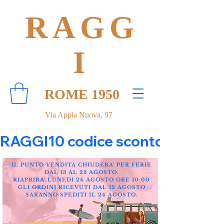
RAGG
I
ROME 1950
Via Appia Nuova, 97
RAGGI10 codice sconto 10% su tut
IL PUNTO VENDITA CHIUDERA' PER FERIE
DAL 13 AL 23 AGOSTO.
RIAPRIRA' LUNEDI 24 AGOSTO ORE 10:00
GLI ORDINI RICEVUTI DAL 12 AGOSTO
SARANNO SPEDITI IL 24 AGOSTO.