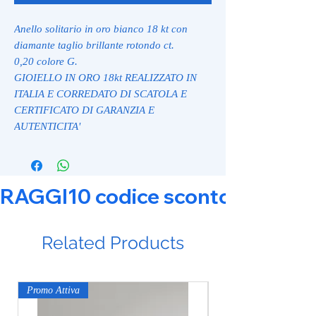
Anello solitario in oro bianco 18 kt con
diamante taglio brillante rotondo ct.
0,20 colore G.
GIOIELLO IN ORO 18kt REALIZZATO IN
ITALIA E CORREDATO DI SCATOLA E
CERTIFICATO DI GARANZIA E
AUTENTICITA'
RAGGI10 codice sconto 10% su tut
Related Products
Promo Attiva
Promo Attiva