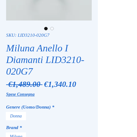
SKU: LID3210-020G7
Miluna Anello I
Diamanti LID3210-
020G7
Regular
Sale
 €1,489.00 
€1,340.10
Price
Price
Spese Consegna
Genere (Uomo/Donna)
*
Donna
Brand
*
Miluna