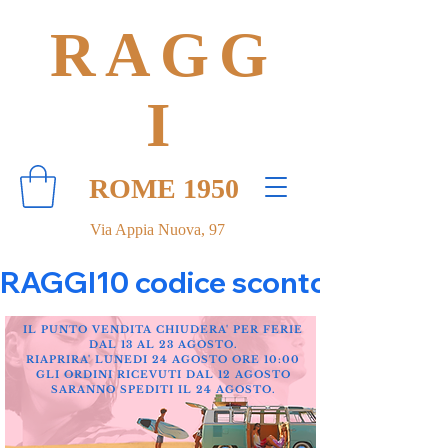
RAGG
I
ROME 1950
Via Appia Nuova, 97
RAGGI10 codice sconto 10% su tut
IL PUNTO VENDITA CHIUDERA' PER FERIE
DAL 13 AL 23 AGOSTO.
RIAPRIRA' LUNEDI 24 AGOSTO ORE 10:00
GLI ORDINI RICEVUTI DAL 12 AGOSTO
SARANNO SPEDITI IL 24 AGOSTO.