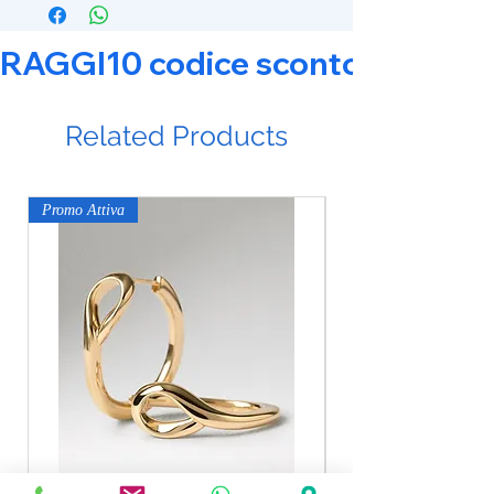
RAGGI10 codice sconto 10% su tut
Related Products
Promo Attiva
Promo Attiva