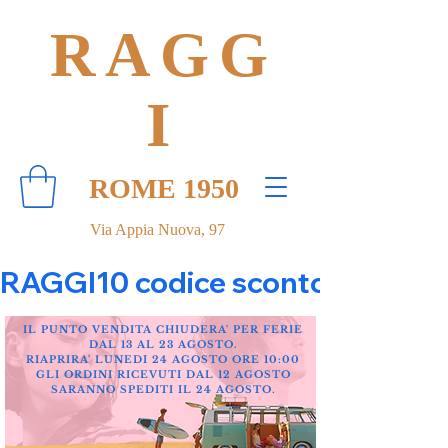
RAGG
I
ROME 1950
Via Appia Nuova, 97
RAGGI10 codice sconto 10% su tut
IL PUNTO VENDITA CHIUDERA' PER FERIE
DAL 13 AL 23 AGOSTO.
RIAPRIRA' LUNEDI 24 AGOSTO ORE 10:00
GLI ORDINI RICEVUTI DAL 12 AGOSTO
SARANNO SPEDITI IL 24 AGOSTO.