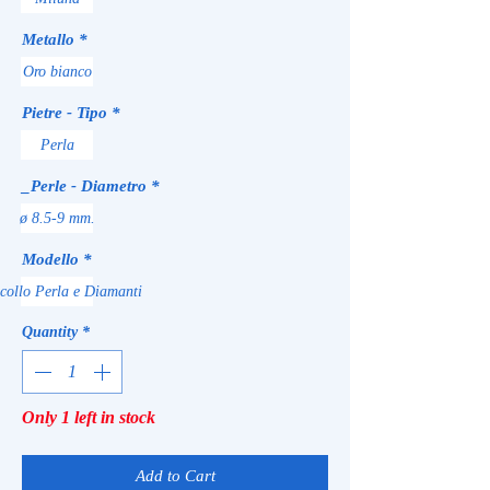
Metallo
*
Oro bianco
Pietre - Tipo
*
Perla
_Perle - Diametro
*
ø 8.5-9 mm.
Modello
*
collo Perla e Diamanti
Quantity
*
Only 1 left in stock
Add to Cart