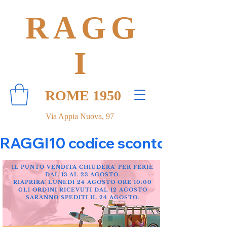
RAGG
I
ROME 1950
Via Appia Nuova, 97
RAGGI10 codice sconto 10% su tut
IL PUNTO VENDITA CHIUDERA' PER FERIE
DAL 13 AL 23 AGOSTO.
RIAPRIRA' LUNEDI 24 AGOSTO ORE 10:00
GLI ORDINI RICEVUTI DAL 12 AGOSTO
SARANNO SPEDITI IL 24 AGOSTO.