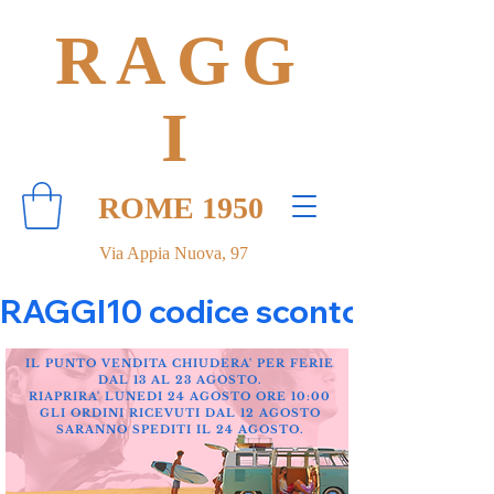
RAGG
I
ROME 1950
Via Appia Nuova, 97
RAGGI10 codice sconto 10% su tut
IL PUNTO VENDITA CHIUDERA' PER FERIE
DAL 13 AL 23 AGOSTO.
RIAPRIRA' LUNEDI 24 AGOSTO ORE 10:00
GLI ORDINI RICEVUTI DAL 12 AGOSTO
SARANNO SPEDITI IL 24 AGOSTO.