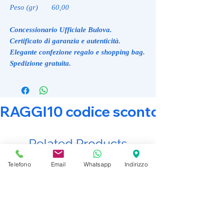
Peso (gr)
60,00
Concessionario Ufficiale Bulova.
Certificato di garanzia e autenticità.
Elegante confezione regalo e shopping bag.
Spedizione gratuita.
RAGGI10 codice sconto 10% su tut
Related Products
Telefono
Email
Whatsapp
Indirizzo
Promo Attiva
Promo Attiva