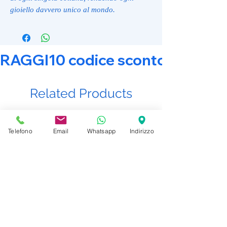
gioiello davvero unico al mondo.
RAGGI10 codice sconto 10% su tut
Related Products
Promo Attiva
Promo Attiva
Telefono
Email
Whatsapp
Indirizzo