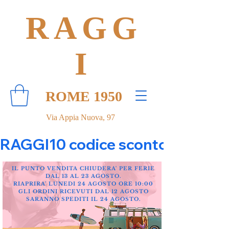
RAGG
I
ROME 1950
Via Appia Nuova, 97
RAGGI10 codice sconto 10% su tut
IL PUNTO VENDITA CHIUDERA' PER FERIE
DAL 13 AL 23 AGOSTO.
RIAPRIRA' LUNEDI 24 AGOSTO ORE 10:00
GLI ORDINI RICEVUTI DAL 12 AGOSTO
SARANNO SPEDITI IL 24 AGOSTO.