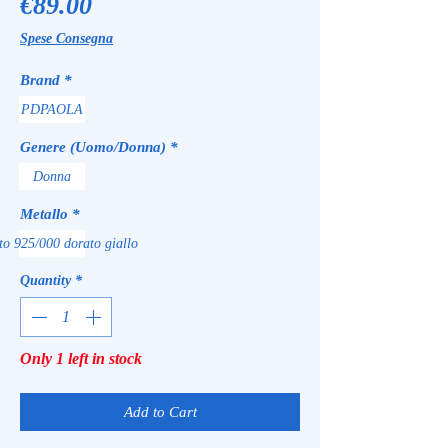
Price
€89.00
Spese Consegna
Brand
*
PDPAOLA
Genere (Uomo/Donna)
*
Donna
Metallo
*
to 925/000 dorato giallo
Quantity
*
Only 1 left in stock
Add to Cart