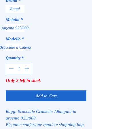
Brand
*
Raggi
Metallo
*
Argento 925/000
Modello
*
Bracciale a Catena
Quantity
*
Only 2 left in stock
Add to Cart
Raggi Bracciale Grumetta Allungata in
argento 925/000.
Elegante confezione regalo e shopping bag.