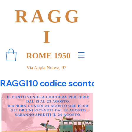
RAGG
I
ROME 1950
Via Appia Nuova, 97
RAGGI10 codice sconto 10% su tut
IL PUNTO VENDITA CHIUDERA' PER FERIE
DAL 13 AL 23 AGOSTO.
RIAPRIRA' LUNEDI 24 AGOSTO ORE 10:00
GLI ORDINI RICEVUTI DAL 12 AGOSTO
SARANNO SPEDITI IL 24 AGOSTO.