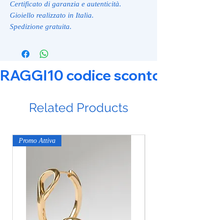
Certificato di garanzia e autenticità.
Gioiello realizzato in Italia.
Spedizione gratuita.
RAGGI10 codice sconto 10% su tut
Related Products
Promo Attiva
Promo Attiva