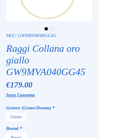
SKU: GW9MVA040GG45
Raggi Collana oro
giallo
GW9MVA040GG45
Price
€179.00
Spese Consegna
Genere (Uomo/Donna)
*
Unisex
Brand
*
Raggi