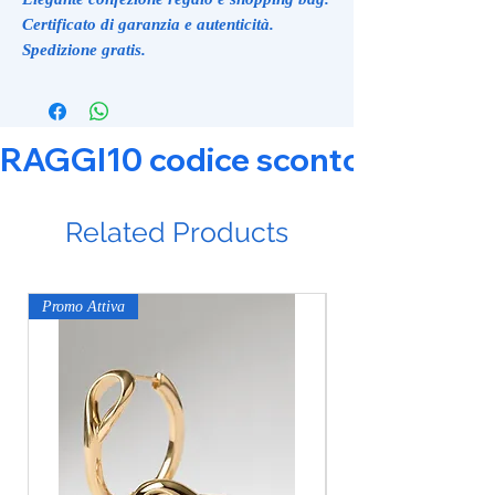
Certificato di garanzia e autenticità.
Spedizione gratis.
RAGGI10 codice sconto 10% su tut
Related Products
Promo Attiva
Promo Attiva