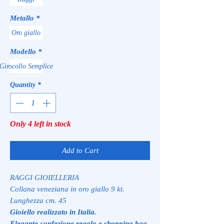
Metallo
*
Oro giallo
Modello
*
Girocollo Semplice
Quantity
*
Only 4 left in stock
Add to Cart
RAGGI GIOIELLERIA
Collana veneziana in oro giallo 9 kt.
Lunghezza cm. 45
Gioiello realizzato in Italia.
Elegante confezione regalo e shopping bag.