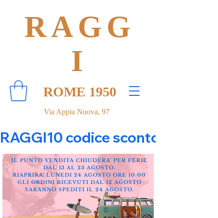
RAGG
I
ROME 1950
Via Appia Nuova, 97
RAGGI10 codice sconto 10% su tut
IL PUNTO VENDITA CHIUDERA' PER FERIE
DAL 13 AL 23 AGOSTO.
RIAPRIRA' LUNEDI 24 AGOSTO ORE 10:00
GLI ORDINI RICEVUTI DAL 12 AGOSTO
SARANNO SPEDITI IL 24 AGOSTO.