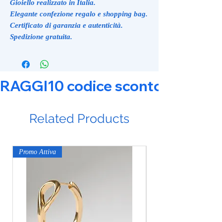
Gioiello realizzato in Italia.
Elegante confezione regalo e shopping bag.
Certificato di garanzia e autenticità.
Spedizione gratuita.
RAGGI10 codice sconto 10% su tut
Related Products
Promo Attiva
Promo Attiva