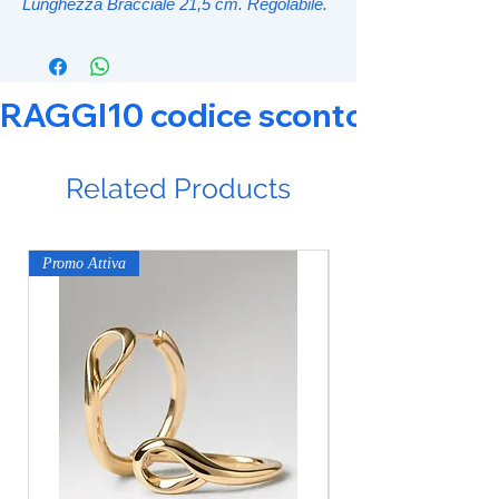
Lunghezza Bracciale 21,5 cm. Regolabile.
RAGGI10 codice sconto 10% su tut
Related Products
Promo Attiva
Promo Attiva