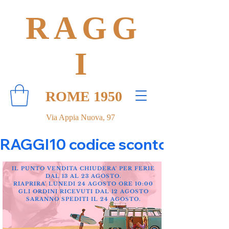
RAGG
I
ROME 1950
Via Appia Nuova, 97
RAGGI10 codice sconto 10% su tut
IL PUNTO VENDITA CHIUDERA' PER FERIE
DAL 13 AL 23 AGOSTO.
RIAPRIRA' LUNEDI 24 AGOSTO ORE 10:00
GLI ORDINI RICEVUTI DAL 12 AGOSTO
SARANNO SPEDITI IL 24 AGOSTO.