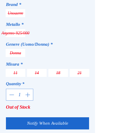
Brand
*
Unoaerre
Metallo
*
Argento 925/000
Genere (Uomo/Donna)
*
Donna
Misura
*
11
14
18
21
Quantity
*
Out of Stock
Notify When Available