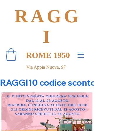
RAGG
I
ROME 1950
Via Appia Nuova, 97
RAGGI10 codice sconto 10% su tut
IL PUNTO VENDITA CHIUDERA' PER FERIE
DAL 13 AL 23 AGOSTO.
RIAPRIRA' LUNEDI 24 AGOSTO ORE 10:00
GLI ORDINI RICEVUTI DAL 12 AGOSTO
SARANNO SPEDITI IL 24 AGOSTO.