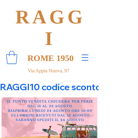
RAGG
I
ROME 1950
Via Appia Nuova, 97
RAGGI10 codice sconto 10% su tut
IL PUNTO VENDITA CHIUDERA' PER FERIE
DAL 13 AL 23 AGOSTO.
RIAPRIRA' LUNEDI 24 AGOSTO ORE 10:00
GLI ORDINI RICEVUTI DAL 12 AGOSTO
SARANNO SPEDITI IL 24 AGOSTO.