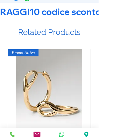
RAGGI10 codice sconto 10% su tut
Related Products
Promo Attiva
Promo Attiva