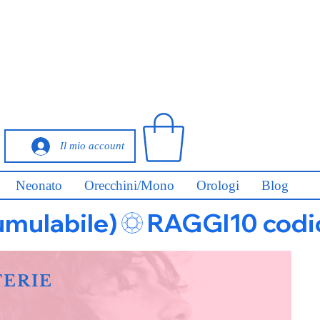
Il mio account
Neonato
Orecchini/Mono
Orologi
Blog
umulabile)
FERIE