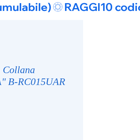
umulabile)
 Collana
" B-RC015UAR
zo