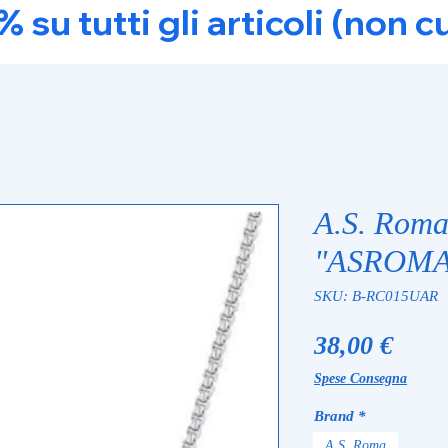
u tutti gli articoli (non c
A.S. Roma
"ASROMA
SKU: B-RC015UAR
Prez
38,00 €
Spese Consegna
Brand
*
A.S. Roma