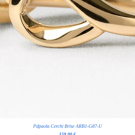
Pdpaola Cerchi Brise ARB1-G87-U
Prezzo
159,00 €