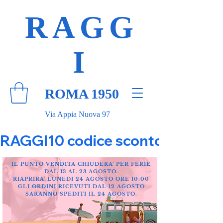
RAGG
I
ROMA 1950
Via Appia Nuova 97
RAGGI10 codice sconto 10% su tut
IL PUNTO VENDITA CHIUDERA' PER FERIE
DAL 13 AL 23 AGOSTO.
RIAPRIRA' LUNEDI 24 AGOSTO ORE 10:00
GLI ORDINI RICEVUTI DAL 12 AGOSTO
SARANNO SPEDITI IL 24 AGOSTO.