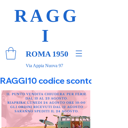
RAGG
I
ROMA 1950
Via Appia Nuova 97
RAGGI10 codice sconto 10% su tut
IL PUNTO VENDITA CHIUDERA' PER FERIE
DAL 13 AL 23 AGOSTO.
RIAPRIRA' LUNEDI 24 AGOSTO ORE 10:00
GLI ORDINI RICEVUTI DAL 12 AGOSTO
SARANNO SPEDITI IL 24 AGOSTO.