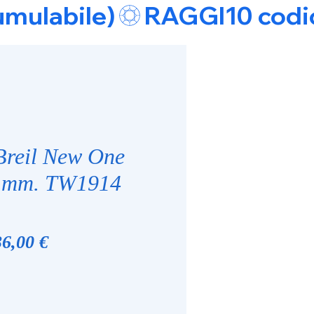
umulabile)
Breil New One
4 mm. TW1914
ezzo
Prezzo
6,00 €
golare
scontato