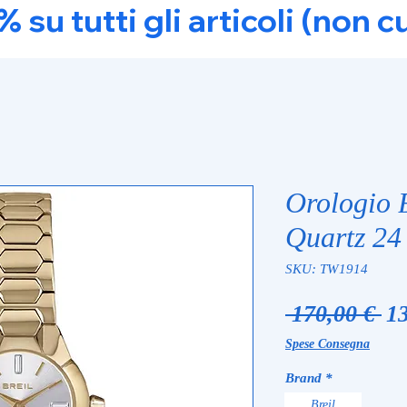
u tutti gli articoli (non c
Orologio 
Quartz 2
SKU: TW1914
Pr
 170,00 € 
13
re
Spese Consegna
Brand
*
Breil