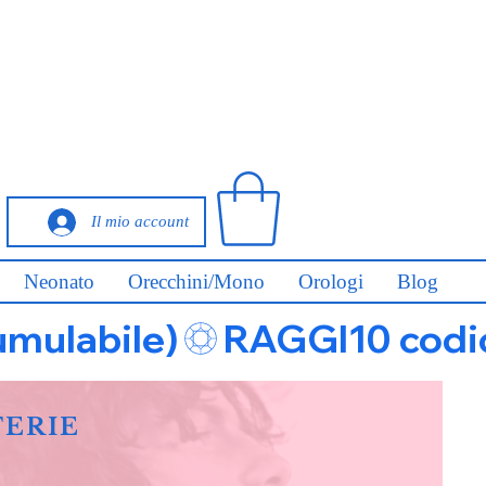
Il mio account
Neonato
Orecchini/Mono
Orologi
Blog
umulabile)
FERIE