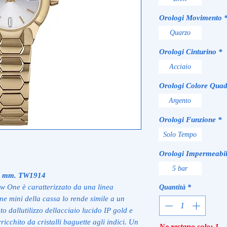
Orologi Movimento
Quarzo
Orologi Cinturino
*
Acciaio
Orologi Colore Quad
Argento
Orologi Funzione
*
Solo Tempo
Orologi Impermeabil
5 bar
24 mm. TW1914
w One è caratterizzato da una linea
Quantità
*
e mini della cassa lo rende simile a un
to dallutilizzo dellacciaio lucido IP gold e
icchito da cristalli baguette agli indici. Un
Ne restano solo: 1