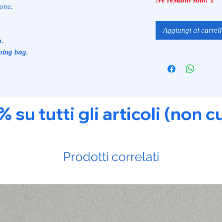
ione.
Aggiungi al carrel
à.
ping bag.
u tutti gli articoli (non c
Prodotti correlati