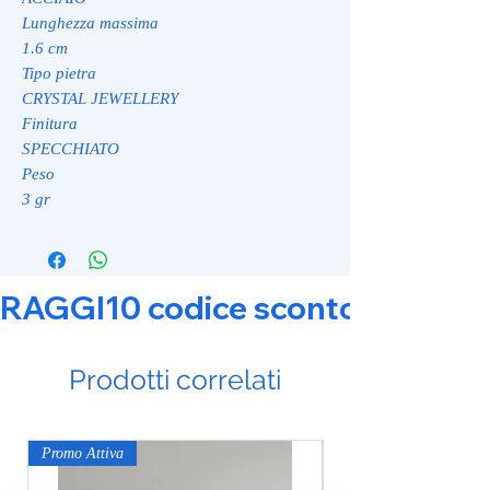
Lunghezza massima
1.6 cm
Tipo pietra
CRYSTAL JEWELLERY
Finitura
SPECCHIATO
Peso
3 gr
RAGGI10 codice sconto 10% su tut
Prodotti correlati
Promo Attiva
Promo Attiva