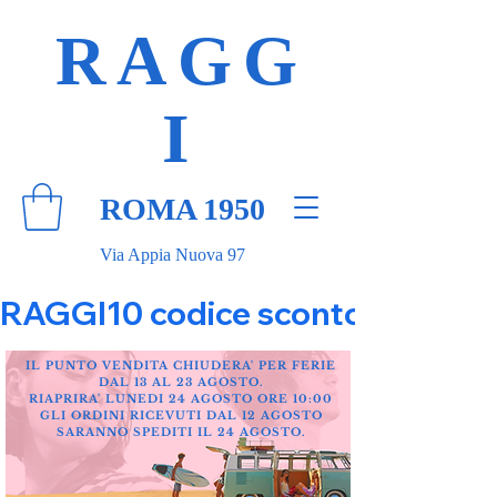
RAGG
I
ROMA 1950
Via Appia Nuova 97
RAGGI10 codice sconto 10% su tut
IL PUNTO VENDITA CHIUDERA' PER FERIE
DAL 13 AL 23 AGOSTO.
RIAPRIRA' LUNEDI 24 AGOSTO ORE 10:00
GLI ORDINI RICEVUTI DAL 12 AGOSTO
SARANNO SPEDITI IL 24 AGOSTO.