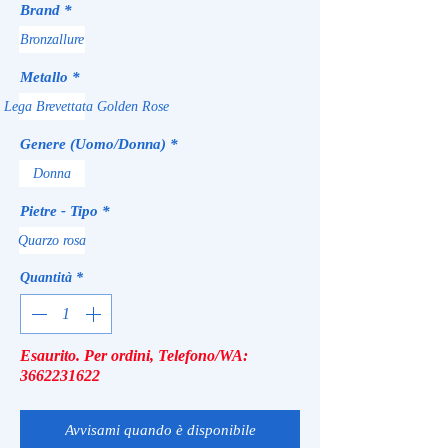
Brand
*
Bronzallure
Metallo
*
e Lega Brevettata Golden Rose
Genere (Uomo/Donna)
*
Donna
Pietre - Tipo
*
Quarzo rosa
Quantità
*
Esaurito. Per ordini, Telefono/WA:
3662231622
Avvisami quando è disponibile