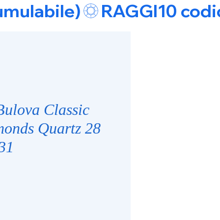
umulabile)
Bulova Classic
onds Quartz 28
31
zzo