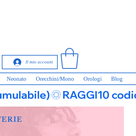
Il mio account
Neonato
Orecchini/Mono
Orologi
Blog
umulabile)
FERIE