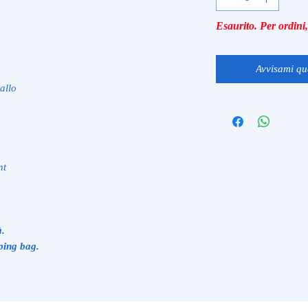
Esaurito. Per ordin
Avvisami qu
allo
nt
à.
ping bag.