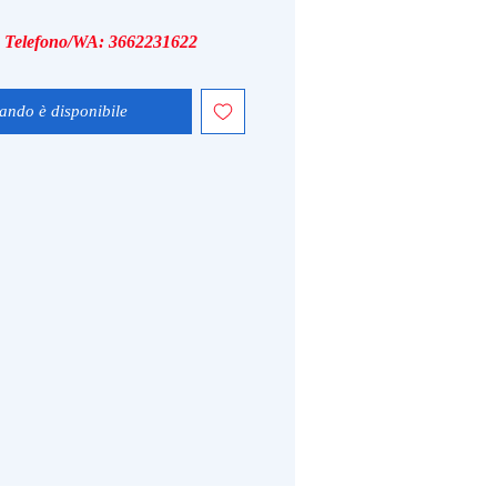
i, Telefono/WA: 3662231622
ando è disponibile