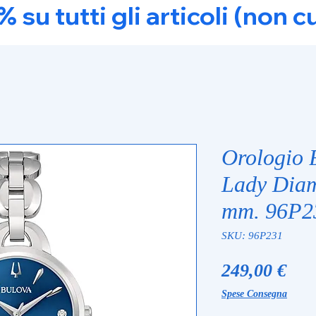
u tutti gli articoli (non c
Orologio 
Lady Diam
mm. 96P2
SKU: 96P231
Pre
249,00 €
Spese Consegna