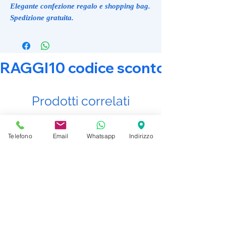
Elegante confezione regalo e shopping bag.
Spedizione gratuita.
RAGGI10 codice sconto 10% su tut
Prodotti correlati
Promo Attiva
Promo Attiva
Telefono
Email
Whatsapp
Indirizzo