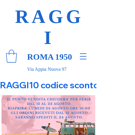
RAGG
I
ROMA 1950
Via Appia Nuova 97
RAGGI10 codice sconto 10% su tut
IL PUNTO VENDITA CHIUDERA' PER FERIE
DAL 13 AL 23 AGOSTO.
RIAPRIRA' LUNEDI 24 AGOSTO ORE 10:00
GLI ORDINI RICEVUTI DAL 12 AGOSTO
SARANNO SPEDITI IL 24 AGOSTO.