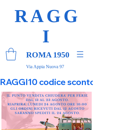
RAGG
I
ROMA 1950
Via Appia Nuova 97
RAGGI10 codice sconto 10% su tut
IL PUNTO VENDITA CHIUDERA' PER FERIE
DAL 13 AL 23 AGOSTO.
RIAPRIRA' LUNEDI 24 AGOSTO ORE 10:00
GLI ORDINI RICEVUTI DAL 12 AGOSTO
SARANNO SPEDITI IL 24 AGOSTO.