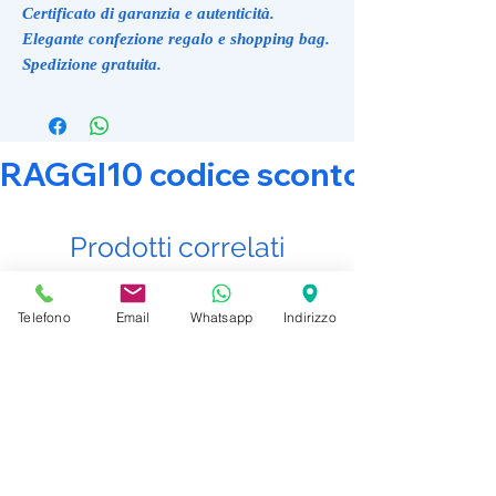
Certificato di garanzia e autenticità.
Elegante confezione regalo e shopping bag.
Spedizione gratuita.
RAGGI10 codice sconto 10% su tut
Prodotti correlati
Telefono
Email
Whatsapp
Indirizzo
Promo Attiva
Promo Attiva