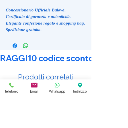
Concessionario Ufficiale Bulova.
Certificato di garanzia e autenticità.
Elegante confezione regalo e shopping bag.
Spedizione gratuita.
RAGGI10 codice sconto 10% su tut
Prodotti correlati
Telefono
Email
Whatsapp
Indirizzo
Promo Attiva
Promo Attiva