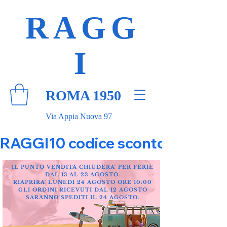
RAGG
I
ROMA 1950
Via Appia Nuova 97
RAGGI10 codice sconto 10% su tut
IL PUNTO VENDITA CHIUDERA' PER FERIE
DAL 13 AL 23 AGOSTO.
RIAPRIRA' LUNEDI 24 AGOSTO ORE 10:00
GLI ORDINI RICEVUTI DAL 12 AGOSTO
SARANNO SPEDITI IL 24 AGOSTO.