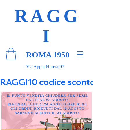
RAGG
I
ROMA 1950
Via Appia Nuova 97
RAGGI10 codice sconto 10% su tut
IL PUNTO VENDITA CHIUDERA' PER FERIE
DAL 13 AL 23 AGOSTO.
RIAPRIRA' LUNEDI 24 AGOSTO ORE 10:00
GLI ORDINI RICEVUTI DAL 12 AGOSTO
SARANNO SPEDITI IL 24 AGOSTO.