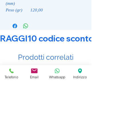
(mm)
Peso (gr)
120,00
RAGGI10 codice sconto 10% su tut
Prodotti correlati
Promo Attiva
Promo Attiva
Telefono
Email
Whatsapp
Indirizzo