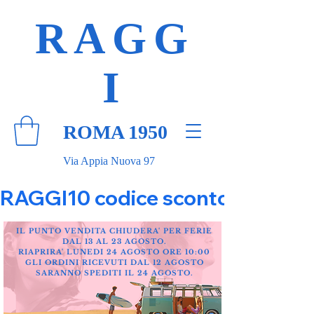
RAGG
I
ROMA 1950
Via Appia Nuova 97
RAGGI10 codice sconto 10% su tut
IL PUNTO VENDITA CHIUDERA' PER FERIE
DAL 13 AL 23 AGOSTO.
RIAPRIRA' LUNEDI 24 AGOSTO ORE 10:00
GLI ORDINI RICEVUTI DAL 12 AGOSTO
SARANNO SPEDITI IL 24 AGOSTO.