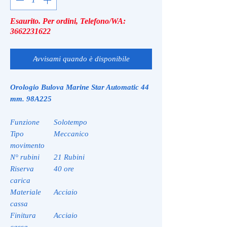
Esaurito. Per ordini, Telefono/WA:
3662231622
Avvisami quando è disponibile
Orologio Bulova Marine Star Automatic 44
mm. 98A225
Funzione
Solotempo
Tipo
Meccanico
movimento
N° rubini
21 Rubini
Riserva
40 ore
carica
Materiale
Acciaio
cassa
Finitura
Acciaio
cassa