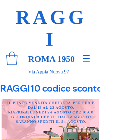
RAGG
I
ROMA 1950
Via Appia Nuova 97
RAGGI10 codice sconto 10% su tut
IL PUNTO VENDITA CHIUDERA' PER FERIE
DAL 13 AL 23 AGOSTO.
RIAPRIRA' LUNEDI 24 AGOSTO ORE 10:00
GLI ORDINI RICEVUTI DAL 12 AGOSTO
SARANNO SPEDITI IL 24 AGOSTO.