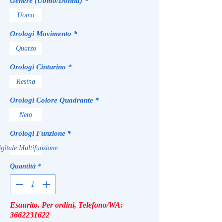
Genere (Uomo/Donna)
*
Uomo
Orologi Movimento
*
Quarzo
Orologi Cinturino
*
Resina
Orologi Colore Quadrante
*
Nero
Orologi Funzione
*
gitale Multifunzione
Quantità
*
Esaurito. Per ordini, Telefono/WA:
3662231622