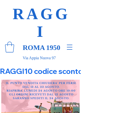
RAGG
I
ROMA 1950
Via Appia Nuova 97
RAGGI10 codice sconto 10% su tut
IL PUNTO VENDITA CHIUDERA' PER FERIE
DAL 13 AL 23 AGOSTO.
RIAPRIRA' LUNEDI 24 AGOSTO ORE 10:00
GLI ORDINI RICEVUTI DAL 12 AGOSTO
SARANNO SPEDITI IL 24 AGOSTO.