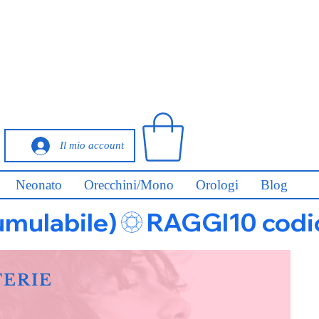
Il mio account
Neonato
Orecchini/Mono
Orologi
Blog
umulabile)
FERIE