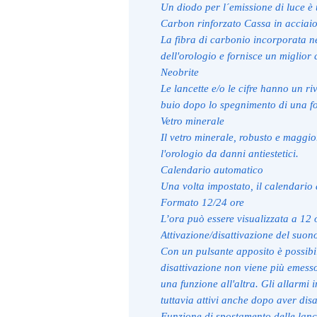
Un diodo per l´emissione di luce è u
Carbon rinforzato Cassa in acciaio
La fibra di carbonio incorporata n
dell'orologio e fornisce un miglior 
Neobrite
Le lancette e/o le cifre hanno un ri
buio dopo lo spegnimento di una f
Vetro minerale
Il vetro minerale, robusto e maggior
l'orologio da danni antiestetici.
Calendario automatico
Una volta impostato, il calendario 
Formato 12/24 ore
L’ora può essere visualizzata a 12 
Attivazione/disattivazione del suono
Con un pulsante apposito è possibile
disattivazione non viene più emess
una funzione all'altra. Gli allarmi 
tuttavia attivi anche dopo aver disat
Funzione di spostamento delle lanc