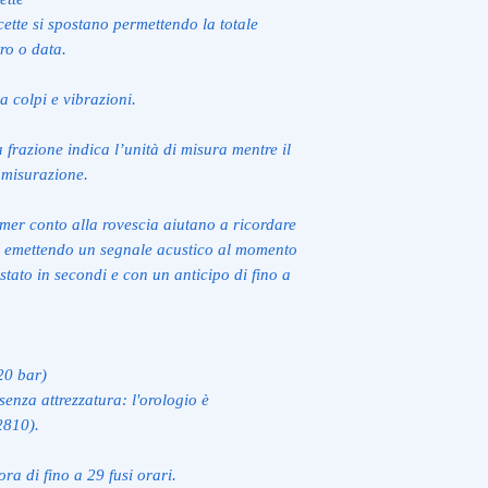
cette si spostano permettendo la totale
tro o data.
a colpi e vibrazioni.
 frazione indica l’unità di misura mentre il
 misurazione.
imer conto alla rovescia aiutano a ricordare
no, emettendo un segnale acustico al momento
tato in secondi e con un anticipo di fino a
20 bar)
senza attrezzatura: l'orologio è
2810).
ra di fino a 29 fusi orari.