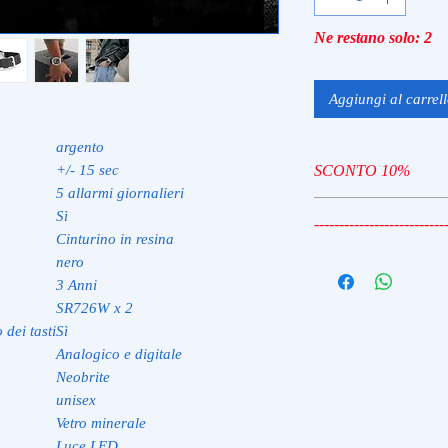
Ne restano solo: 2
Aggiungi al carrel
argento
SCONTO 10%
+/- 15 sec
5 allarmi giornalieri
TIME10
Sì
--------------------------
Cinturino in resina
TIME10 - SCONTO
nero
3 Anni
SR726W x 2
 dei tasti
Sì
Analogico e digitale
Neobrite
unisex
Vetro minerale
Luce LED