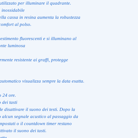
tilizzato per illuminare il quadrante.
 inossidabile
ella cassa in resina aumenta la robustezza
comfort al polso.
vestimento fluorescenti e si illuminano al
onte luminosa
mente resistente ai graffi, protegge
automatico visualizza sempre la data esatta.
o 24 ore.
 dei tasti
 disattivare il suono dei testi. Dopo la
o alcun segnale acustico al passaggio da
impostati o il countdown timer restano
tivato il suono dei tasti.
ette