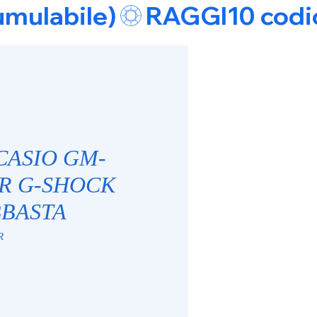
umulabile)
 CASIO GM-
ER G-SHOCK
BASTA
R
zzo